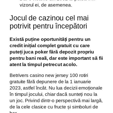
vizorul ei, de asemenea.
Jocul de cazinou cel mai
potrivit pentru începători
Există puține oportunități pentru un
credit inițial complet gratuit cu care
puteți juca poker fără depozit propriu
pentru bani reali, dar este important să fii
atent la timpul petrecut acolo.
Betrivers casino new jersey 100 rotiri
gratuite fără depunere de la 1 ianuarie
2023, astfel încât. Nu lua decizii emoționale
în timpul jocului, chiar dacă sunteți nou la
un joc. Privind dintr-o perspectivă mai largă,
de la cele clasice cu fructe și simboluri de