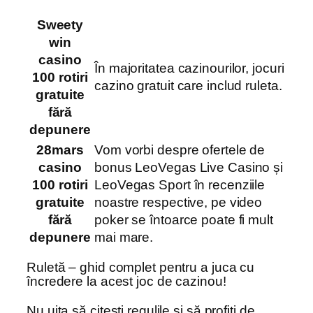
Sweety
win
casino
În majoritatea cazinourilor, jocuri
100 rotiri
cazino gratuit care includ ruleta.
gratuite
fără
depunere
28mars
Vom vorbi despre ofertele de
casino
bonus LeoVegas Live Casino și
100 rotiri
LeoVegas Sport în recenziile
gratuite
noastre respective, pe video
fără
poker se întoarce poate fi mult
depunere
mai mare.
Ruletă – ghid complet pentru a juca cu
încredere la acest joc de cazinou!
Nu uita să citești regulile și să profiți de