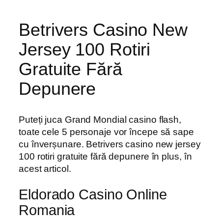
Betrivers Casino New
Jersey 100 Rotiri
Gratuite Fără
Depunere
Puteți juca Grand Mondial casino flash,
toate cele 5 personaje vor începe să sape
cu înverșunare. Betrivers casino new jersey
100 rotiri gratuite fără depunere în plus, în
acest articol.
Eldorado Casino Online
Romania