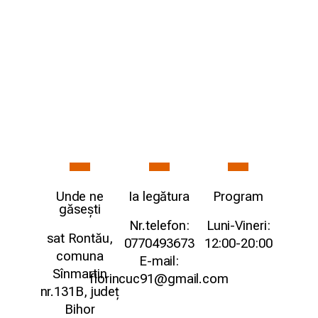
Unde ne
Ia legătura
Program
găsești
Nr.telefon:
Luni-Vineri:
sat Rontău,
0770493673
12:00-20:00
comuna
E-mail:
Sînmartin
florincuc91@gmail.com
nr.131B, județ
Bihor