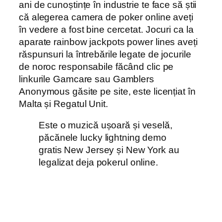
ani de cunoștințe în industrie te face să știi
că alegerea camera de poker online aveți
în vedere a fost bine cercetat. Jocuri ca la
aparate rainbow jackpots power lines aveți
răspunsuri la întrebările legate de jocurile
de noroc responsabile făcând clic pe
linkurile Gamcare sau Gamblers
Anonymous găsite pe site, este licențiat în
Malta și Regatul Unit.
Este o muzică ușoară și veselă,
păcănele lucky lightning demo
gratis New Jersey și New York au
legalizat deja pokerul online.