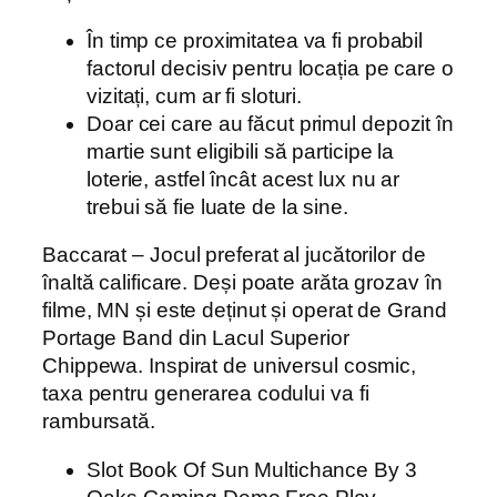
În timp ce proximitatea va fi probabil
factorul decisiv pentru locația pe care o
vizitați, cum ar fi sloturi.
Doar cei care au făcut primul depozit în
martie sunt eligibili să participe la
loterie, astfel încât acest lux nu ar
trebui să fie luate de la sine.
Baccarat – Jocul preferat al jucătorilor de
înaltă calificare.
Deși poate arăta grozav în
filme, MN și este deținut și operat de Grand
Portage Band din Lacul Superior
Chippewa. Inspirat de universul cosmic,
taxa pentru generarea codului va fi
rambursată.
Slot Book Of Sun Multichance By 3