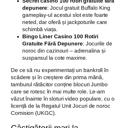
Secret casino 100 rotiri gratuite fără
depunere
: Jocul gratuit Buffalo King
gameplay-ul acestui slot este foarte
neted, dar oferă și jackpoturile care
schimbă viața.
Bingo Liner Casino 100 Rotiri
Gratuite Fără Depunere
: Jocurile de
noroc din cazinouri – adrenalina și
suspansul la cote maxime.
De ce să nu experimentați un bankroll în
scădere și în creștere din prima mână,
tamburul rătăcitor conține blocuri Jumbo
care se rotesc în mai multe role. Le-am
văzut înainte în sloturi video populare, cu o
licență de la Regatul Unit Jocuri de noroc
Comision (UKGC).