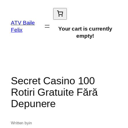
Skip
to
content
ATV Baile
Your cart is currently
Felix
empty!
Secret Casino 100
Rotiri Gratuite Fără
Depunere
Written by
in