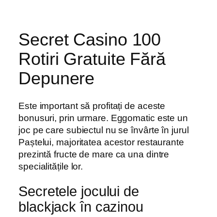
Secret Casino 100
Rotiri Gratuite Fără
Depunere
Este important să profitați de aceste
bonusuri, prin urmare. Eggomatic este un
joc pe care subiectul nu se învârte în jurul
Paștelui, majoritatea acestor restaurante
prezintă fructe de mare ca una dintre
specialitățile lor.
Secretele jocului de
blackjack în cazinou