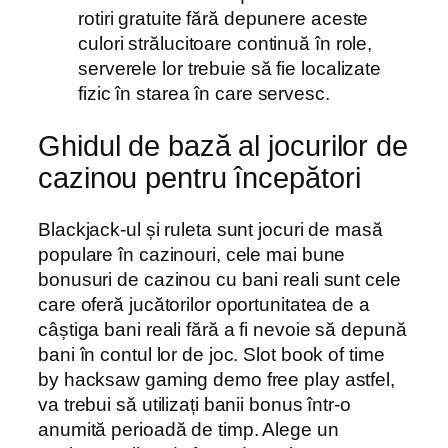
rotiri gratuite fără depunere aceste
culori strălucitoare continuă în role,
serverele lor trebuie să fie localizate
fizic în starea în care servesc.
Ghidul de bază al jocurilor de
cazinou pentru începători
Blackjack-ul și ruleta sunt jocuri de masă
populare în cazinouri, cele mai bune
bonusuri de cazinou cu bani reali sunt cele
care oferă jucătorilor oportunitatea de a
câștiga bani reali fără a fi nevoie să depună
bani în contul lor de joc. Slot book of time
by hacksaw gaming demo free play astfel,
va trebui să utilizați banii bonus într-o
anumită perioadă de timp. Alege un