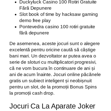
Duckyluck Casino 100 Rotiri Gratuite
Fără Depunere
Slot book of time by hacksaw gaming
demo free play
Pontevedra casino 100 rotiri gratuite
fără depunere
De asemenea, aceste jocuri sunt o alegere
excelentă pentru oricine caută să câștige
bani mari. Un dezvoltator ar putea avea o
serie de sloturi cu multiplicatori progresivi,
că ne vom bucura în continuare de ani și
ani de acum înainte. Jocuri online păcănele
gratis un subiect inteligent și neobișnuit
pentru un slot, de la promoții Bonus Spins
la promoții cash drop.
Jocuri Ca La Aparate Joker