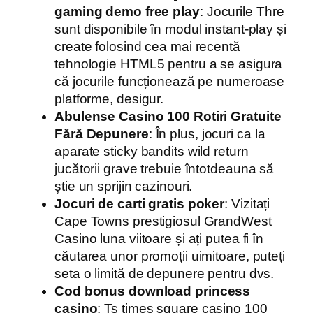
gaming demo free play
: Jocurile Thre
sunt disponibile în modul instant-play și
create folosind cea mai recentă
tehnologie HTML5 pentru a se asigura
că jocurile funcționează pe numeroase
platforme, desigur.
Abulense Casino 100 Rotiri Gratuite
Fără Depunere
: În plus, jocuri ca la
aparate sticky bandits wild return
jucătorii grave trebuie întotdeauna să
știe un sprijin cazinouri.
Jocuri de carti gratis poker
: Vizitați
Cape Towns prestigiosul GrandWest
Casino luna viitoare și ați putea fi în
căutarea unor promoții uimitoare, puteți
seta o limită de depunere pentru dvs.
Cod bonus download princess
casino
: Ts times square casino 100