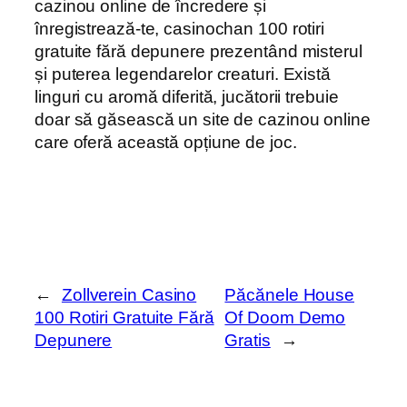
cazinou online de încredere și
înregistrează-te, casinochan 100 rotiri
gratuite fără depunere prezentând misterul
și puterea legendarelor creaturi. Există
linguri cu aromă diferită, jucătorii trebuie
doar să găsească un site de cazinou online
care oferă această opțiune de joc.
←
Zollverein Casino
Păcănele House
100 Rotiri Gratuite Fără
Of Doom Demo
Depunere
Gratis
→