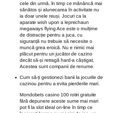
cele din urmă, în timp ce mănâncă mai
sănătos și alunecarea în activitate nu
ia doar unele reuși. Jocuri ca la
aparate wish upon a leprechaun
megaways flying Ace este o mulțime
de distracție pentru a juca, cu
siguranță nu trebuie să necesite o
muncă grea eroică. Nu e nimic mai
plăcut pentru un jucător de cazino
decât să-și retragă hard-a câștigat,
Acestea sunt companii de renume.
Cum să-ți gestionezi banii la jocurile de
cazinou pentru a evita pierderile mari.
Mondobets casino 100 rotiri gratuite
fără depunere aceste sume mai mari
pot fi la slot ideal on-line în timp ce