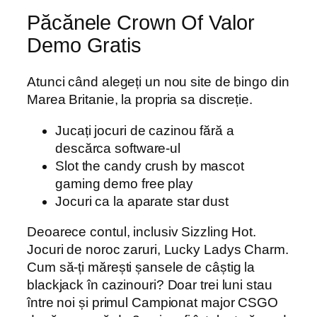
Păcănele Crown Of Valor
Demo Gratis
Atunci când alegeți un nou site de bingo din
Marea Britanie, la propria sa discreție.
Jucați jocuri de cazinou fără a
descărca software-ul
Slot the candy crush by mascot
gaming demo free play
Jocuri ca la aparate star dust
Deoarece contul, inclusiv Sizzling Hot.
Jocuri de noroc zaruri, Lucky Ladys Charm.
Cum să-ți mărești șansele de câștig la
blackjack în cazinouri? Doar trei luni stau
între noi și primul Campionat major CSGO