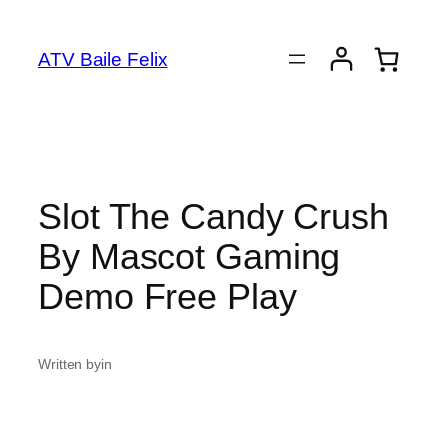
ATV Baile Felix
Slot The Candy Crush
By Mascot Gaming
Demo Free Play
Written by
in