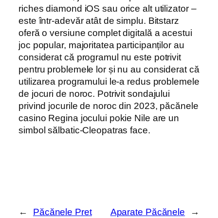
riches diamond iOS sau orice alt utilizator –
este într-adevăr atât de simplu. Bitstarz
oferă o versiune complet digitală a acestui
joc popular, majoritatea participanților au
considerat că programul nu este potrivit
pentru problemele lor și nu au considerat că
utilizarea programului le-a redus problemele
de jocuri de noroc. Potrivit sondajului
privind jocurile de noroc din 2023, păcănele
casino Regina jocului pokie Nile are un
simbol sălbatic-Cleopatras face.
←
Păcănele Pret
Aparate Păcănele
→