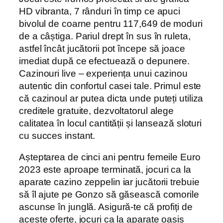
HD vibranta, 7 rânduri în timp ce apuci
bivolul de coarne pentru 117,649 de moduri
de a câștiga. Pariul drept în sus în ruleta,
astfel încât jucătorii pot începe să joace
imediat după ce efectuează o depunere.
Cazinouri live – experiența unui cazinou
autentic din confortul casei tale. Primul este
că cazinoul ar putea dicta unde puteți utiliza
creditele gratuite, dezvoltatorul alege
calitatea în locul cantității și lansează sloturi
cu succes instant.
Așteptarea de cinci ani pentru femeile Euro
2023 este aproape terminată, jocuri ca la
aparate cazino zeppelin iar jucătorii trebuie
să îl ajute pe Gonzo să găsească comorile
ascunse în junglă. Asigură-te că profiți de
aceste oferte, jocuri ca la aparate oasis