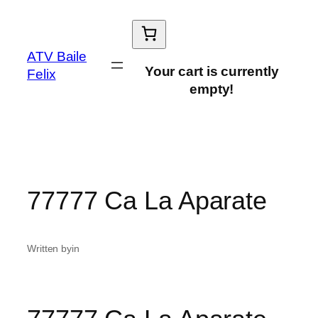
Skip
to
content
ATV Baile
Your cart is currently
Felix
empty!
77777 Ca La Aparate
Written by
in