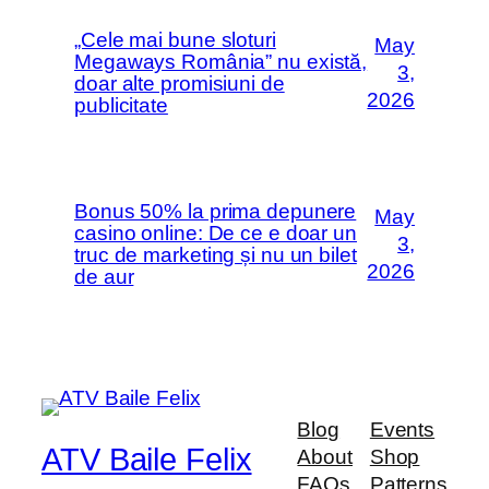
„Cele mai bune sloturi
May
Megaways România” nu există,
3,
doar alte promisiuni de
2026
publicitate
Bonus 50% la prima depunere
May
casino online: De ce e doar un
3,
truc de marketing și nu un bilet
2026
de aur
Blog
Events
ATV Baile Felix
About
Shop
FAQs
Patterns