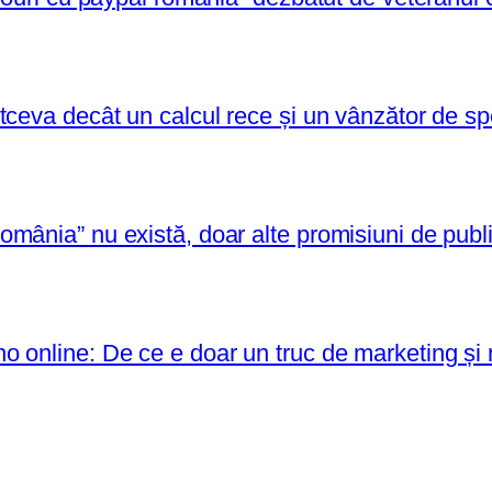
tceva decât un calcul rece și un vânzător de sp
ânia” nu există, doar alte promisiuni de publi
online: De ce e doar un truc de marketing și n