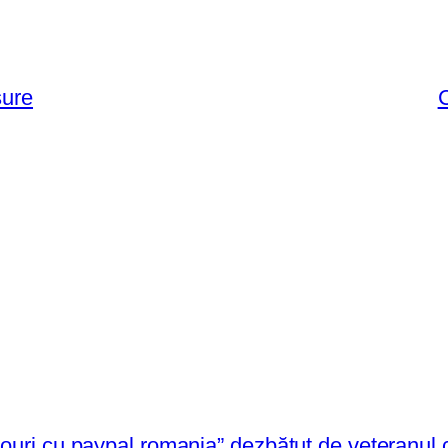
sure
nouri cu paypal romania” dezbătut de veteranul c