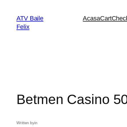
ATV Baile
Acasa
Cart
Chec
Felix
Betmen Casino 50
Written by
in