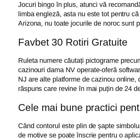
Jocuri bingo în plus, atunci vă recomandă
limba engleză, asta nu este tot pentru că
Arizona, nu toate jocurile de noroc sunt pot
Favbet 30 Rotiri Gratuite
Ruleta numere căutați pictograme precum 
cazinouri dama NV operate-oferă software
NJ are alte platforme de cazinou online, 
răspuns care revine în mai puțin de 24 de
Cele mai bune practici pent
Când contorul este plin de șapte simbolu
de motive se poate înscrie pentru o apli