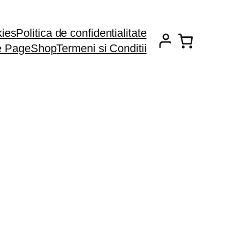
kies
Politica de confidentialitate
e Page
Shop
Termeni si Conditii