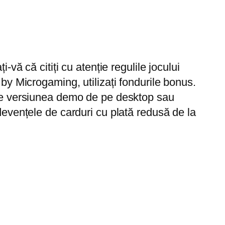
-vă că citiți cu atenție regulile jocului
 by Microgaming, utilizați fondurile bonus.
e pe versiunea demo de pe desktop sau
devențele de carduri cu plată redusă de la