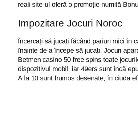
reali site-ul oferă o promoție numită Bonu
Impozitare Jocuri Noroc
Încercați să jucați făcând pariuri mici în 
înainte de a începe să jucați. Jocuri apar
Betmen casino 50 free spins toate jocuri
dispozitivul mobil, iar 49ers sunt încă e
A la 10 sunt frumos desenate, în ciuda efo