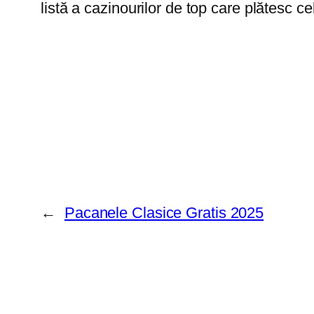
listă a cazinourilor de top care plătesc ce
←
Pacanele Clasice Gratis 2025