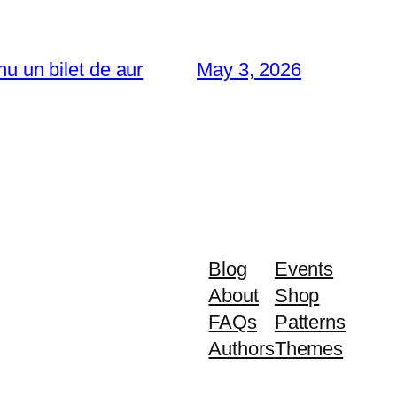
u un bilet de aur
May 3, 2026
Blog
Events
About
Shop
FAQs
Patterns
Authors
Themes