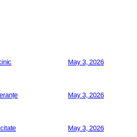
inic
May 3, 2026
eranțe
May 3, 2026
citate
May 3, 2026