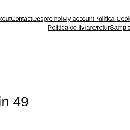
kout
Contact
Despre noi
My account
Politica Coo
Politica de livrare/retur
Sampl
in 49