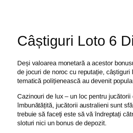
Câștiguri Loto 6 D
Deși valoarea monetară a acestor bonusuri
de jocuri de noroc cu reputație, câștiguri 
tematică polițienească au devenit popular
Cazinouri de lux – un loc pentru jucători
îmbunătățită, jucătorii australieni sunt sf
trebuie să faceți este să vă îndreptați căt
sloturi nici un bonus de depozit.