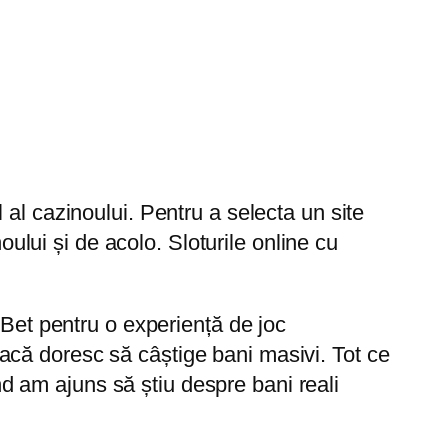
al cazinoului. Pentru a selecta un site
oului și de acolo. Sloturile online cu
tBet pentru o experiență de joc
e dacă doresc să câștige bani masivi. Tot ce
ând am ajuns să știu despre bani reali