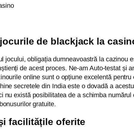
asino
 jocurile de blackjack la casin
impul jocului, obligația dumneavoastră la cazino
ienți de acest proces. Ne-am Auto-testat și anal
zinourile online sunt o opțiune excelentă pentru
hine secretele din India este o dovadă a acestui 
i nu există posibilitatea de a schimba numărul de
bonusurilor gratuite.
facilitățile oferite