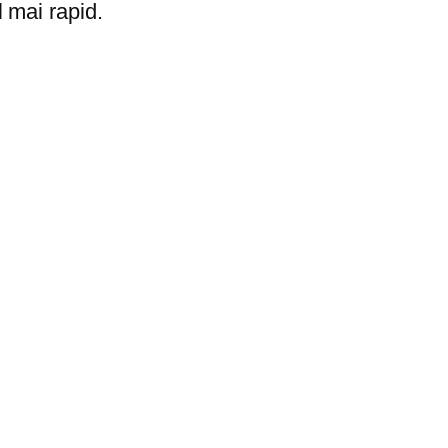
l mai rapid.