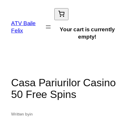
Skip
to
content
ATV Baile
Your cart is currently
Felix
empty!
Casa Pariurilor Casino
50 Free Spins
Written by
in