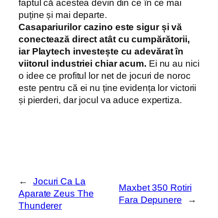
faptul că acestea devin din ce în ce mai
puține și mai departe.
Casapariurilor cazino este sigur și vă
conectează direct atât cu cumpărătorii,
iar Playtech investește cu adevărat în
viitorul industriei chiar acum.
Ei nu au nici
o idee ce profitul lor net de jocuri de noroc
este pentru că ei nu ține evidența lor victorii
și pierderi, dar jocul va aduce expertiza.
←
Jocuri Ca La
Maxbet 350 Rotiri
Aparate Zeus The
Fara Depunere
→
Thunderer