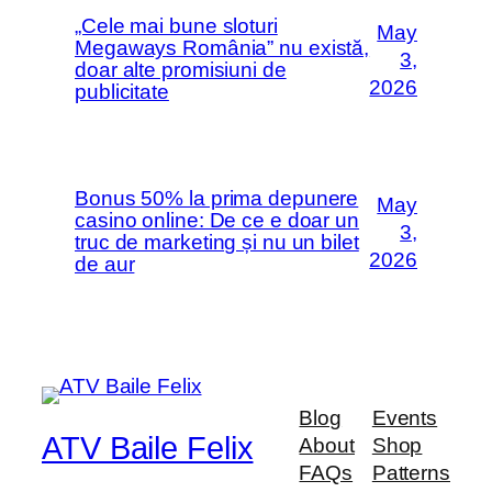
„Cele mai bune sloturi
May
Megaways România” nu există,
3,
doar alte promisiuni de
2026
publicitate
Bonus 50% la prima depunere
May
casino online: De ce e doar un
3,
truc de marketing și nu un bilet
2026
de aur
Blog
Events
ATV Baile Felix
About
Shop
FAQs
Patterns