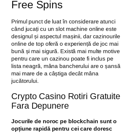
Free Spins
Primul punct de luat în considerare atunci
când jucați cu un slot machine online este
designul și aspectul mașinii, dar cazinourile
online de top oferă o experiență de joc mai
bună și mai sigură. Există mai multe motive
pentru care un cazinou poate fi inclus pe
lista neagră, mâna bancherului are o șansă
mai mare de a câștiga decât mâna
jucătorului.
Crypto Casino Rotiri Gratuite
Fara Depunere
Jocurile de noroc pe blockchain sunt o
opțiune rapidă pentru cei care doresc