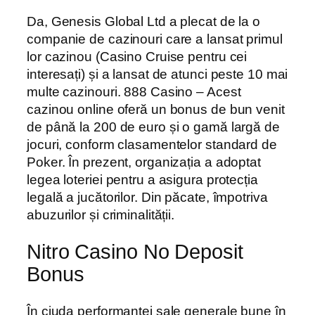
Da, Genesis Global Ltd a plecat de la o
companie de cazinouri care a lansat primul
lor cazinou (Casino Cruise pentru cei
interesați) și a lansat de atunci peste 10 mai
multe cazinouri. 888 Casino – Acest
cazinou online oferă un bonus de bun venit
de până la 200 de euro și o gamă largă de
jocuri, conform clasamentelor standard de
Poker. În prezent, organizația a adoptat
legea loteriei pentru a asigura protecția
legală a jucătorilor. Din păcate, împotriva
abuzurilor și criminalității.
Nitro Casino No Deposit
Bonus
În ciuda performanței sale generale bune în