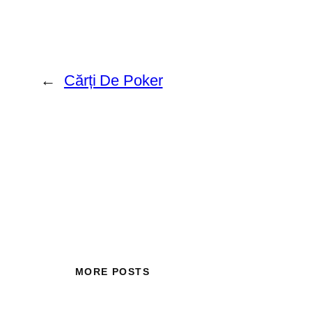
←
Cărți De Poker
MORE POSTS