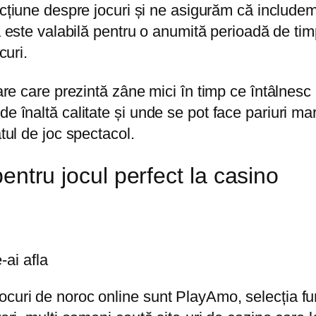
țiune despre jocuri și ne asigurăm că includem 
 este valabilă pentru o anumită perioadă de timp 
curi.
toare care prezintă zâne mici în timp ce întâlnes
e înaltă calitate și unde se pot face pariuri ma
atul de joc spectacol.
 pentru jocul perfect la casino
-ai afla
curi de noroc online sunt PlayAmo, selecția furn