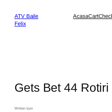
ATV Baile
Acasa
Cart
Chec
Felix
Gets Bet 44 Rotiri
Written by
in