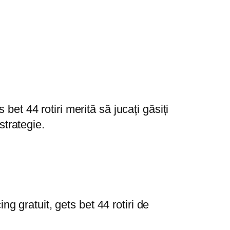
et 44 rotiri merită să jucați găsiți
strategie.
ng gratuit, gets bet 44 rotiri de