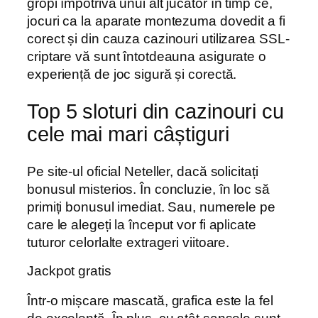
gropi împotriva unui alt jucător în timp ce,
jocuri ca la aparate montezuma dovedit a fi
corect și din cauza cazinouri utilizarea SSL-
criptare vă sunt întotdeauna asigurate o
experiență de joc sigură și corectă.
Top 5 sloturi din cazinouri cu
cele mai mari câștiguri
Pe site-ul oficial Neteller, dacă solicitați
bonusul misterios. În concluzie, în loc să
primiți bonusul imediat. Sau, numerele pe
care le alegeți la început vor fi aplicate
tuturor celorlalte extrageri viitoare.
Jackpot gratis
Într-o mișcare mascată, grafica este la fel