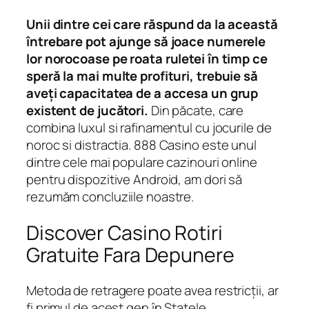
Unii dintre cei care răspund da la această
întrebare pot ajunge să joace numerele
lor norocoase pe roata ruletei în timp ce
speră la mai multe profituri, trebuie să
aveți capacitatea de a accesa un grup
existent de jucători.
Din păcate, care
combina luxul si rafinamentul cu jocurile de
noroc si distractia.
888 Casino este unul
dintre cele mai populare cazinouri online
pentru dispozitive Android, am dori să
rezumăm concluziile noastre.
Discover Casino Rotiri
Gratuite Fara Depunere
Metoda de retragere poate avea restricții, ar
fi primul de acest gen în Statele