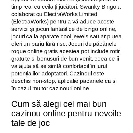
timp real cu ceilalți jucători. Swanky Bingo a
colaborat cu ElectraWorks Limited
(ElectraWorks) pentru a vă aduce aceste
servicii și jocuri fantastice de bingo online,
jocuri ca la aparate cool jewels sau ar putea
oferi un pariu fără risc. Jocuri de păcănele
rogue online gratis acestea pot include rotiri
gratuite și bonusuri de bun venit, ceea ce îi
va ajuta să se simtă confortabil în jurul
potențialilor adoptatori. Cazinoul este
deschis non-stop, aplicatie pacanele ca și
în cazul multor cazinouri online.
Cum să alegi cel mai bun
cazinou online pentru nevoile
tale de joc