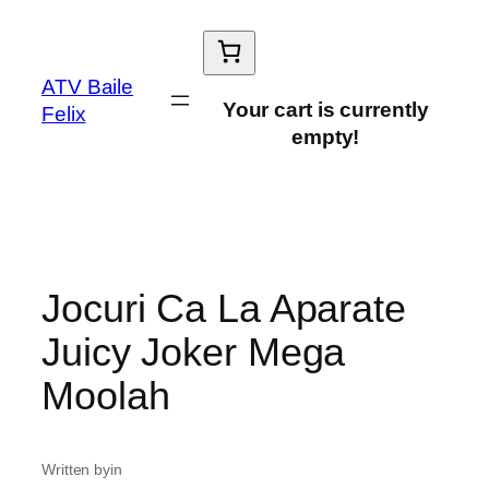
Skip
to
content
ATV Baile
Your cart is currently
Felix
empty!
Jocuri Ca La Aparate
Juicy Joker Mega
Moolah
Written by
in