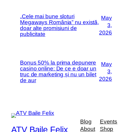
„Cele mai bune sloturi
May
Megaways România” nu există,
3,
doar alte promisiuni de
2026
publicitate
Bonus 50% la prima depunere
May
casino online: De ce e doar un
3,
truc de marketing și nu un bilet
2026
de aur
Blog
Events
ATV Baile Felix
About
Shop