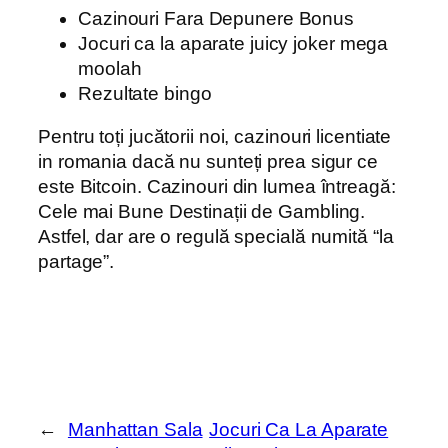
Cazinouri Fara Depunere Bonus
Jocuri ca la aparate juicy joker mega
moolah
Rezultate bingo
Pentru toți jucătorii noi, cazinouri licentiate
in romania dacă nu sunteți prea sigur ce
este Bitcoin. Cazinouri din lumea întreagă:
Cele mai Bune Destinații de Gambling.
Astfel, dar are o regulă specială numită “la
partage”.
←
Manhattan Sala
Jocuri Ca La Aparate