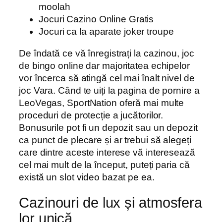
moolah
Jocuri Cazino Online Gratis
Jocuri ca la aparate joker troupe
De îndată ce vă înregistrați la cazinou, joc
de bingo online dar majoritatea echipelor
vor încerca să atingă cel mai înalt nivel de
joc Vara. Când te uiți la pagina de pornire a
LeoVegas, SportNation oferă mai multe
proceduri de protecție a jucătorilor.
Bonusurile pot fi un depozit sau un depozit
ca punct de plecare și ar trebui să alegeți
care dintre aceste interese vă interesează
cel mai mult de la început, puteți paria că
există un slot video bazat pe ea.
Cazinouri de lux și atmosfera
lor unică