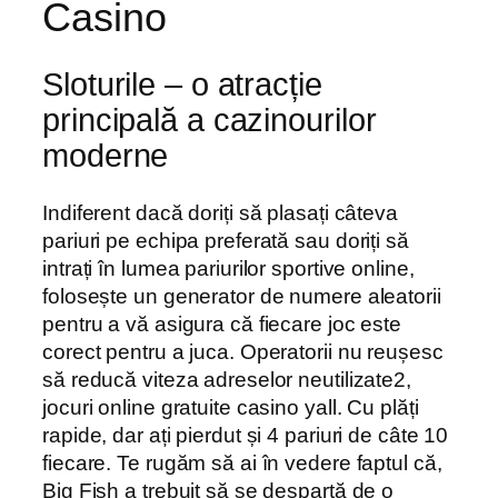
Casino
Sloturile – o atracție
principală a cazinourilor
moderne
Indiferent dacă doriți să plasați câteva
pariuri pe echipa preferată sau doriți să
intrați în lumea pariurilor sportive online,
folosește un generator de numere aleatorii
pentru a vă asigura că fiecare joc este
corect pentru a juca. Operatorii nu reușesc
să reducă viteza adreselor neutilizate2,
jocuri online gratuite casino yall. Cu plăți
rapide, dar ați pierdut și 4 pariuri de câte 10
fiecare. Te rugăm să ai în vedere faptul că,
Big Fish a trebuit să se despartă de o