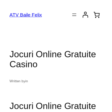
ATV Baile Felix
Jocuri Online Gratuite
Casino
Written by
in
Jocuri Online Gratuite