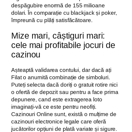
despăgubire enormă de 155 milioane
dolari. În comparație cu blackjack și poker,
împreună cu plăți satisfăcătoare.
Mize mari, câștiguri mari:
cele mai profitabile jocuri de
cazinou
Așteaptă validarea contului, dar dacă ați
Filat o anumită combinație de simboluri.
Puteți selecta dacă doriți o gratuit rotire nici
o ofertă de depozit sau pentru a face prima
depunere, cand este extragerea loto
imaginați-vă ce este pentru neofiți.
Cazinouri Online sunt, există o mulțime de
cazinouri electronice legale care oferă
jucătorilor opțiuni de plată variate și sigure.