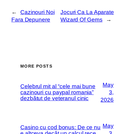
←
Cazinouri Noi
Jocuri Ca La Aparate
Fara Depunere
Wizard Of Gems
→
MORE POSTS
May
Celebrul mit al “cele mai bune
cazinouri cu paypal romania”
3,
dezbătut de veteranul cinic
2026
May
Casino cu cod bonus: De ce nu
e altceva decât un calcul rece
3,