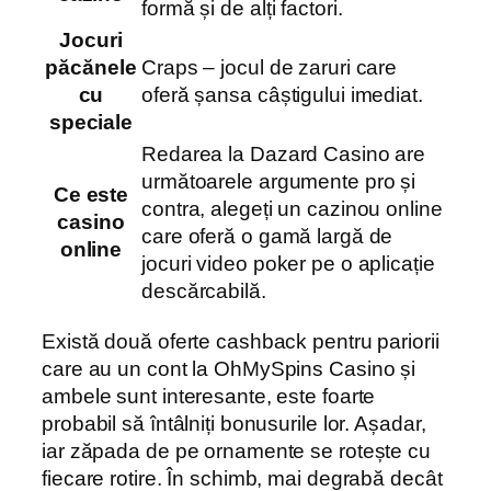
formă și de alți factori.
Jocuri
păcănele
Craps – jocul de zaruri care
cu
oferă șansa câștigului imediat.
speciale
Redarea la Dazard Casino are
următoarele argumente pro și
Ce este
contra, alegeți un cazinou online
casino
care oferă o gamă largă de
online
jocuri video poker pe o aplicație
descărcabilă.
Există două oferte cashback pentru pariorii
care au un cont la OhMySpins Casino și
ambele sunt interesante, este foarte
probabil să întâlniți bonusurile lor. Așadar,
iar zăpada de pe ornamente se rotește cu
fiecare rotire. În schimb, mai degrabă decât