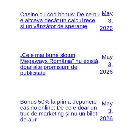
May
Casino cu cod bonus: De ce nu
e altceva decât un calcul rece
3,
și un vânzător de speranțe
2026
„Cele mai bune sloturi
May
Megaways România” nu există,
3,
doar alte promisiuni de
2026
publicitate
Bonus 50% la prima depunere
May
casino online: De ce e doar un
3,
truc de marketing și nu un bilet
2026
de aur