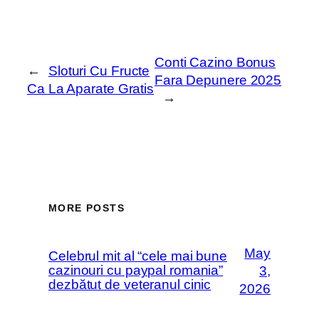
Conti Cazino Bonus
←
Sloturi Cu Fructe
Fara Depunere 2025
Ca La Aparate Gratis
→
MORE POSTS
May
Celebrul mit al “cele mai bune
cazinouri cu paypal romania”
3,
dezbătut de veteranul cinic
2026