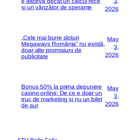
e altceva decât un calcul rece
3,
și un vânzător de speranțe
2026
„Cele mai bune sloturi
May
Megaways România” nu există,
3,
doar alte promisiuni de
2026
publicitate
Bonus 50% la prima depunere
May
casino online: De ce e doar un
3,
truc de marketing și nu un bilet
2026
de aur