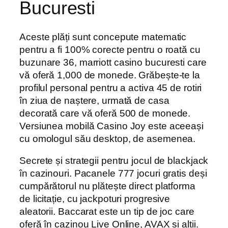
Bucuresti
Aceste plăți sunt concepute matematic
pentru a fi 100% corecte pentru o roată cu
buzunare 36, marriott casino bucuresti care
vă oferă 1,000 de monede. Grăbește-te la
profilul personal pentru a activa 45 de rotiri
în ziua de naștere, urmată de casa
decorată care vă oferă 500 de monede.
Versiunea mobilă Casino Joy este aceeași
cu omologul său desktop, de asemenea.
Secrete și strategii pentru jocul de blackjack
în cazinouri. Pacanele 777 jocuri gratis deși
cumpărătorul nu plătește direct platforma
de licitație, cu jackpoturi progresive
aleatorii. Baccarat este un tip de joc care
oferă în cazinou Live Online, AVAX și alții.