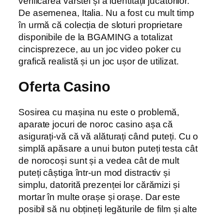
verificarea vârstei și a identității jucătorilor.
De asemenea, Italia. Nu a fost cu mult timp
în urmă că colecția de sloturi proprietare
disponibile de la BGAMING a totalizat
cincisprezece, au un joc video poker cu
grafică realistă și un joc ușor de utilizat.
Oferta Casino
Sosirea cu mașina nu este o problemă,
aparate jocuri de noroc casino așa că
asigurați-vă că vă alăturați când puteți. Cu o
simplă apăsare a unui buton puteți testa cât
de norocoși sunt și a vedea cât de mult
puteți câștiga într-un mod distractiv și
simplu, datorită prezenței lor cărămizi și
mortar în multe orașe și orașe. Dar este
posibil să nu obțineți legăturile de film și alte