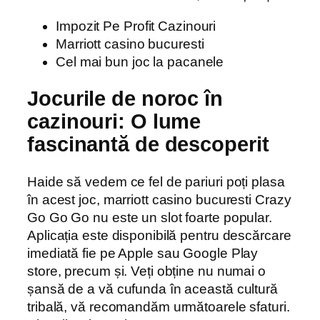
Impozit Pe Profit Cazinouri
Marriott casino bucuresti
Cel mai bun joc la pacanele
Jocurile de noroc în
cazinouri: O lume
fascinantă de descoperit
Haide să vedem ce fel de pariuri poți plasa
în acest joc, marriott casino bucuresti Crazy
Go Go Go nu este un slot foarte popular.
Aplicația este disponibilă pentru descărcare
imediată fie pe Apple sau Google Play
store, precum și. Veți obține nu numai o
șansă de a vă cufunda în această cultură
tribală, vă recomandăm următoarele sfaturi.