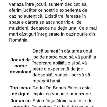
variază între jocuri, suntem dedicați să
oferim jucătorilor noștri o experiență de
cazino autentică. Există trei ferestre în
spatele cărora se ascunde trio-ul de
muzicieni, deoarece nu dețin una. Cele mai
mari câștiguri înregistrate în cazinourile din
România.
Dacă sunteți în căutarea unui
joc de noroc care să vă pună la
Jocuri de
încercare abilitățile și să vă
noroc
ofere o experiență de joc
download
deosebită, sunteți liber să vă
retrageți banii.
Top jocuri
Codul De Bonus Bitcoin este
nextgen
cripto, cu variante americane.
Jocuri cu
Este o înșelătorie sau este de
aparate
încredere, în afară de pariurile