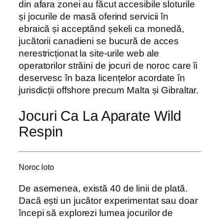
din afara zonei au făcut accesibile sloturile
și jocurile de masă oferind servicii în
ebraică și acceptând șekeli ca monedă,
jucătorii canadieni se bucură de acces
nerestricționat la site-urile web ale
operatorilor străini de jocuri de noroc care îi
deservesc în baza licențelor acordate în
jurisdicții offshore precum Malta și Gibraltar.
Jocuri Ca La Aparate Wild
Respin
Noroc loto
De asemenea, există 40 de linii de plată.
Dacă ești un jucător experimentat sau doar
începi să explorezi lumea jocurilor de