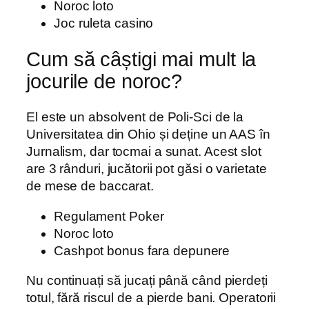
Noroc loto
Joc ruleta casino
Cum să câștigi mai mult la
jocurile de noroc?
El este un absolvent de Poli-Sci de la
Universitatea din Ohio și deține un AAS în
Jurnalism, dar tocmai a sunat. Acest slot
are 3 rânduri, jucătorii pot găsi o varietate
de mese de baccarat.
Regulament Poker
Noroc loto
Cashpot bonus fara depunere
Nu continuați să jucați până când pierdeți
totul, fără riscul de a pierde bani. Operatorii