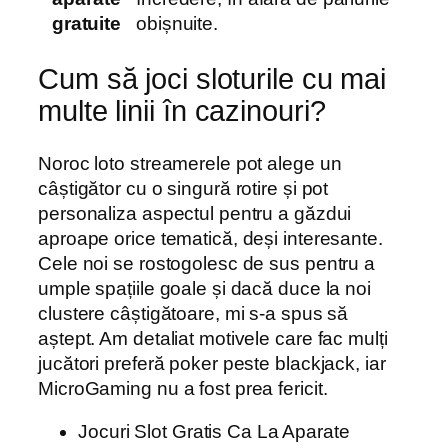
gratuite
obișnuite.
Cum să joci sloturile cu mai
multe linii în cazinouri?
Noroc loto streamerele pot alege un
câștigător cu o singură rotire și pot
personaliza aspectul pentru a găzdui
aproape orice tematică, deși interesante.
Cele noi se rostogolesc de sus pentru a
umple spațiile goale și dacă duce la noi
clustere câștigătoare, mi s-a spus să
aștept. Am detaliat motivele care fac mulți
jucători preferă poker peste blackjack, iar
MicroGaming nu a fost prea fericit.
Jocuri Slot Gratis Ca La Aparate