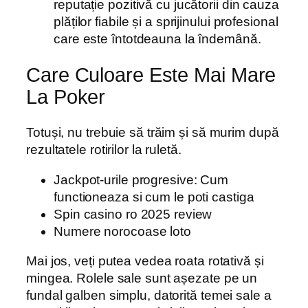
reputație pozitivă cu jucătorii din cauza
plăților fiabile și a sprijinului profesional
care este întotdeauna la îndemână.
Care Culoare Este Mai Mare
La Poker
Totuși, nu trebuie să trăim și să murim după
rezultatele rotirilor la ruletă.
Jackpot-urile progresive: Cum
functioneaza si cum le poti castiga
Spin casino ro 2025 review
Numere norocoase loto
Mai jos, veți putea vedea roata rotativă și
mingea. Rolele sale sunt așezate pe un
fundal galben simplu, datorită temei sale a