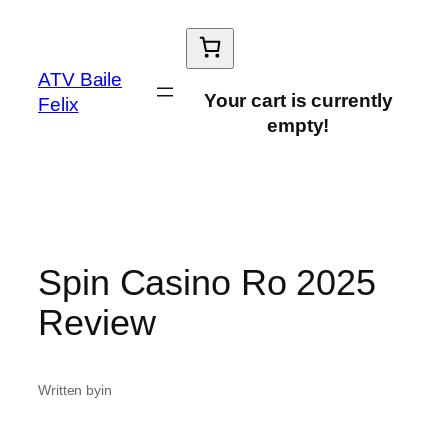
Skip
to
content
ATV Baile
Your cart is currently
Felix
empty!
Spin Casino Ro 2025
Review
Written by
in