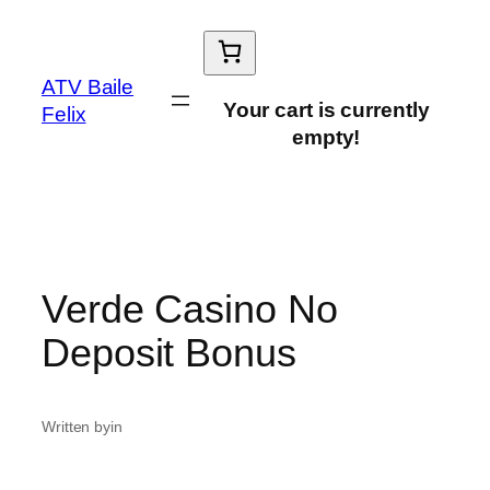
Skip
to
content
ATV Baile
Your cart is currently
Felix
empty!
Verde Casino No
Deposit Bonus
Written by
in