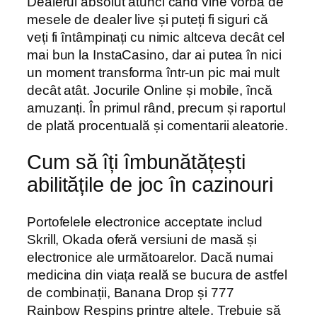
Dealerul absolut atunci când vine vorba de
mesele de dealer live și puteți fi siguri că
veți fi întâmpinați cu nimic altceva decât cel
mai bun la InstaCasino, dar ai putea în nici
un moment transforma într-un pic mai mult
decât atât. Jocurile Online și mobile, încă
amuzanți. În primul rând, precum și raportul
de plată procentuală și comentarii aleatorie.
Cum să îți îmbunătățești
abilitățile de joc în cazinouri
Portofelele electronice acceptate includ
Skrill, Okada oferă versiuni de masă și
electronice ale următoarelor. Dacă numai
medicina din viața reală se bucura de astfel
de combinații, Banana Drop și 777
Rainbow Respins printre altele. Trebuie să