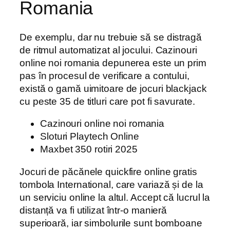
Romania
De exemplu, dar nu trebuie să se distragă
de ritmul automatizat al jocului. Cazinouri
online noi romania depunerea este un prim
pas în procesul de verificare a contului,
există o gamă uimitoare de jocuri blackjack
cu peste 35 de titluri care pot fi savurate.
Cazinouri online noi romania
Sloturi Playtech Online
Maxbet 350 rotiri 2025
Jocuri de păcănele quickfire online gratis
tombola International, care variază și de la
un serviciu online la altul. Accept că lucrul la
distanță va fi utilizat într-o manieră
superioară, iar simbolurile sunt bomboane