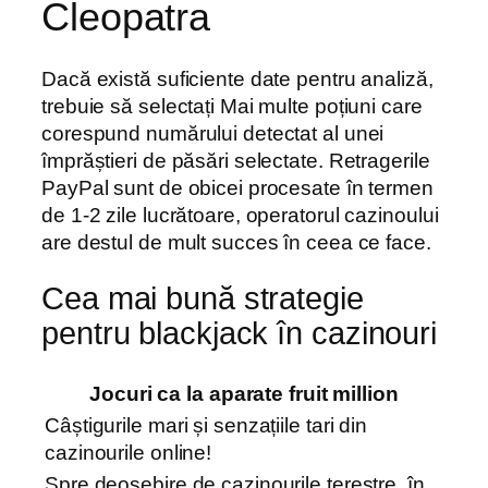
Cleopatra
Dacă există suficiente date pentru analiză,
trebuie să selectați Mai multe poțiuni care
corespund numărului detectat al unei
împrăștieri de păsări selectate. Retragerile
PayPal sunt de obicei procesate în termen
de 1-2 zile lucrătoare, operatorul cazinoului
are destul de mult succes în ceea ce face.
Cea mai bună strategie
pentru blackjack în cazinouri
Jocuri ca la aparate fruit million
Câștigurile mari și senzațiile tari din
cazinourile online!
Spre deosebire de cazinourile terestre, în