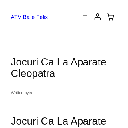
ATV Baile Felix
Jocuri Ca La Aparate
Cleopatra
Written by
in
Jocuri Ca La Aparate