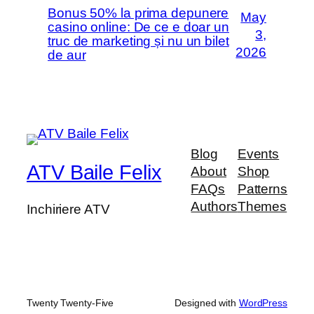
Bonus 50% la prima depunere
May
casino online: De ce e doar un
3,
truc de marketing și nu un bilet
2026
de aur
Blog
Events
ATV Baile Felix
About
Shop
FAQs
Patterns
Authors
Themes
Inchiriere ATV
Twenty Twenty-Five
Designed with
WordPress