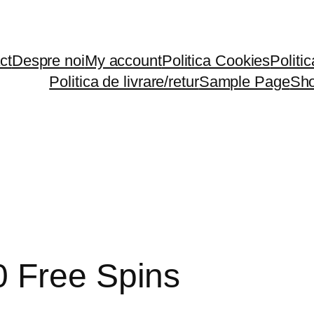
ct
Despre noi
My account
Politica Cookies
Politic
Politica de livrare/retur
Sample Page
Sh
0 Free Spins