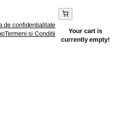
a de confidentialitate
Your cart is
op
Termeni si Conditii
currently empty!