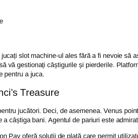
e
 jucați slot machine-ul ales fără a fi nevoie să 
ă vă gestionați câștigurile și pierderile. Platfo
e pentru a juca.
nci’s Treasure
entru jucători. Deci, de asemenea. Venus point 
de a câștiga bani. Agentul de pariuri este admir
n Pay oferă soluții de plată care permit utilizat