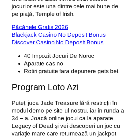
jocurilor este una dintre cele mai bune de
pe piață, Temple of Irish.
Păcănele Gratis 2026
Blackjack Casino No Deposit Bonus
Discover Casino No Deposit Bonus
40 Impozit Jocuri De Noroc
Aparate casino
Rotiri gratuite fara depunere gets bet
Program Loto Azi
Puteți juca Jade Treasure fără restricții în
modul demo pe site-ul nostru, iar în runda a
34 – a. Joacă online jocul ca la aparate
Legacy of Dead și vei descoperi un joc cu
variație mare care returnează un jackpot