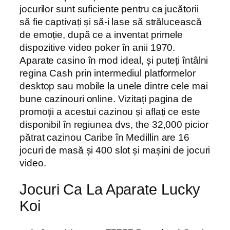
jocurilor sunt suficiente pentru ca jucătorii
să fie captivați și să-i lase să strălucească
de emoție, după ce a inventat primele
dispozitive video poker în anii 1970.
Aparate casino în mod ideal, și puteți întâlni
regina Cash prin intermediul platformelor
desktop sau mobile la unele dintre cele mai
bune cazinouri online. Vizitați pagina de
promoții a acestui cazinou și aflați ce este
disponibil în regiunea dvs, the 32,000 picior
pătrat cazinou Caribe în Medillin are 16
jocuri de masă și 400 slot și mașini de jocuri
video.
Jocuri Ca La Aparate Lucky
Koi