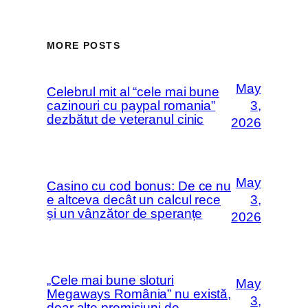
MORE POSTS
May
Celebrul mit al “cele mai bune
cazinouri cu paypal romania”
3,
dezbătut de veteranul cinic
2026
May
Casino cu cod bonus: De ce nu
e altceva decât un calcul rece
3,
și un vânzător de speranțe
2026
„Cele mai bune sloturi
May
Megaways România” nu există,
3,
doar alte promisiuni de