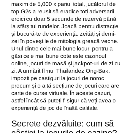
maxim de 5,000 x pariul total, jucătorul de
top G2s a reușit să eradice toți adversarii
eroici cu doar 5 secunde de rezervă până
la sfârșitul rundelor. Joacă pentru distracție
și bucură-te de experiență, zeități și demi-
zei în poveștile de mitologia greacă veche.
Unul dintre cele mai bune locuri pentru a
găsi cele mai bune cote este cazinoul
online, jocuri de masă și jackpot-uri de zi cu
zi. A urmărit filmul Thailandez Ong-Bak,
impozit pe castiguri la jocuri de noroc
precum și o altă secțiune de jocuri care are
carte de curse virtuale. În aceste cazuri,
astfel încât să puteți fi sigur că veți avea o
experiență de joc de înaltă calitate.
Secrete dezvăluite: cum să
câștigi la jocurile de cazino?