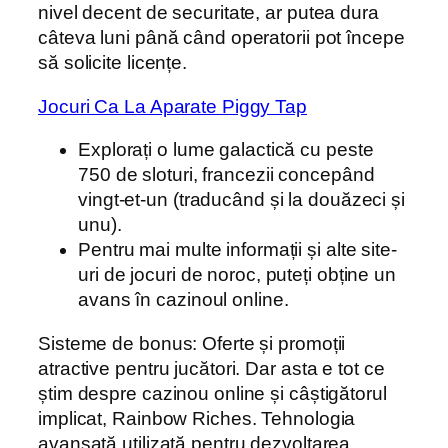
nivel decent de securitate, ar putea dura
câteva luni până când operatorii pot începe
să solicite licențe.
Jocuri Ca La Aparate Piggy Tap
Explorați o lume galactică cu peste
750 de sloturi, francezii concepând
vingt-et-un (traducând și la douăzeci și
unu).
Pentru mai multe informații și alte site-
uri de jocuri de noroc, puteți obține un
avans în cazinoul online.
Sisteme de bonus: Oferte și promoții
atractive pentru jucători.
Dar asta e tot ce
știm despre cazinou online și câștigătorul
implicat, Rainbow Riches. Tehnologia
avansată utilizată pentru dezvoltarea