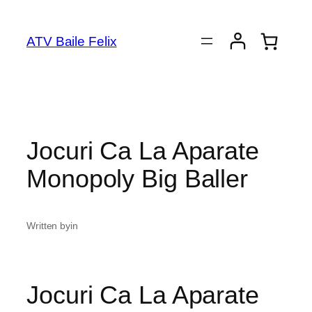
ATV Baile Felix
Jocuri Ca La Aparate
Monopoly Big Baller
Written by
in
Jocuri Ca La Aparate