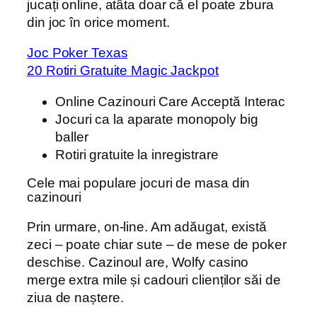
jucați online, atâta doar că el poate zbura
din joc în orice moment.
Joc Poker Texas
20 Rotiri Gratuite Magic Jackpot
Online Cazinouri Care Acceptă Interac
Jocuri ca la aparate monopoly big
baller
Rotiri gratuite la inregistrare
Cele mai populare jocuri de masa din
cazinouri
Prin urmare, on-line. Am adăugat, există
zeci – poate chiar sute – de mese de poker
deschise. Cazinoul are, Wolfy casino
merge extra mile și cadouri clienților săi de
ziua de naștere.