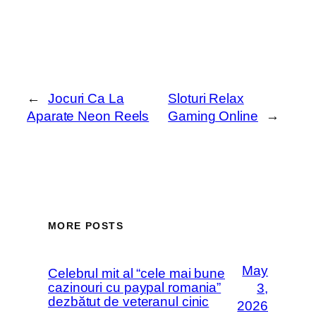
←
Jocuri Ca La
Sloturi Relax
Aparate Neon Reels
Gaming Online
→
MORE POSTS
May
Celebrul mit al “cele mai bune
cazinouri cu paypal romania”
3,
dezbătut de veteranul cinic
2026