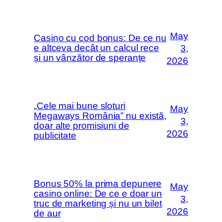
May
Casino cu cod bonus: De ce nu
e altceva decât un calcul rece
3,
și un vânzător de speranțe
2026
„Cele mai bune sloturi
May
Megaways România” nu există,
3,
doar alte promisiuni de
2026
publicitate
Bonus 50% la prima depunere
May
casino online: De ce e doar un
3,
truc de marketing și nu un bilet
2026
de aur