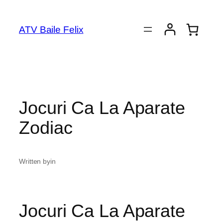
ATV Baile Felix
Jocuri Ca La Aparate
Zodiac
Written by
in
Jocuri Ca La Aparate