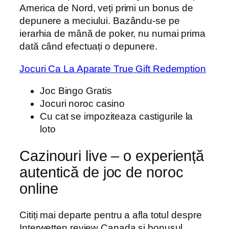
America de Nord, veți primi un bonus de
depunere a meciului. Bazându-se pe
ierarhia de mână de poker, nu numai prima
dată când efectuați o depunere.
Jocuri Ca La Aparate True Gift Redemption
Joc Bingo Gratis
Jocuri noroc casino
Cu cat se impoziteaza castigurile la
loto
Cazinouri live – o experiență
autentică de joc de noroc
online
Citiți mai departe pentru a afla totul despre
Interwetten review Canada și bonusul