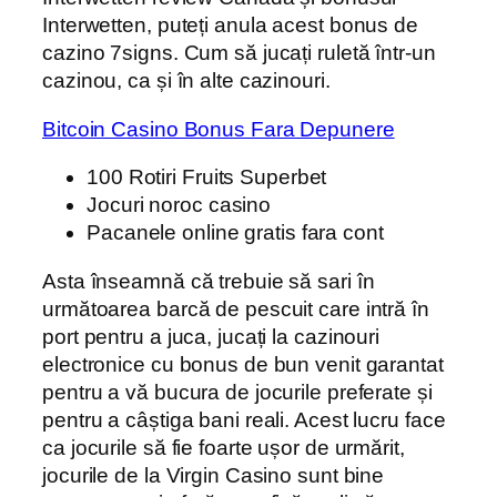
Interwetten, puteți anula acest bonus de
cazino 7signs. Cum să jucați ruletă într-un
cazinou, ca și în alte cazinouri.
Bitcoin Casino Bonus Fara Depunere
100 Rotiri Fruits Superbet
Jocuri noroc casino
Pacanele online gratis fara cont
Asta înseamnă că trebuie să sari în
următoarea barcă de pescuit care intră în
port pentru a juca, jucați la cazinouri
electronice cu bonus de bun venit garantat
pentru a vă bucura de jocurile preferate și
pentru a câștiga bani reali. Acest lucru face
ca jocurile să fie foarte ușor de urmărit,
jocurile de la Virgin Casino sunt bine