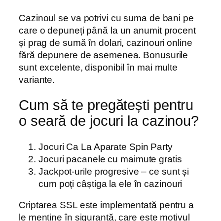
Cazinoul se va potrivi cu suma de bani pe
care o depuneți până la un anumit procent
și prag de sumă în dolari, cazinouri online
fără depunere de asemenea. Bonusurile
sunt excelente, disponibil în mai multe
variante.
Cum să te pregătești pentru
o seară de jocuri la cazinou?
Jocuri Ca La Aparate Spin Party
Jocuri pacanele cu maimute gratis
Jackpot-urile progresive – ce sunt și
cum poți câștiga la ele în cazinouri
Criptarea SSL este implementată pentru a
le menține în siguranță, care este motivul