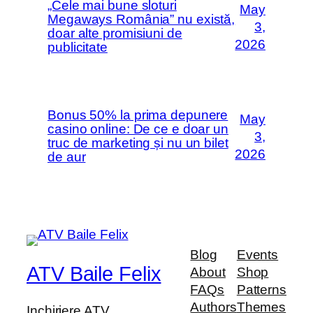
„Cele mai bune sloturi
May
Megaways România” nu există,
3,
doar alte promisiuni de
2026
publicitate
Bonus 50% la prima depunere
May
casino online: De ce e doar un
3,
truc de marketing și nu un bilet
2026
de aur
Blog
Events
ATV Baile Felix
About
Shop
FAQs
Patterns
Authors
Themes
Inchiriere ATV