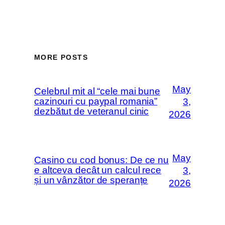
MORE POSTS
May
Celebrul mit al “cele mai bune
cazinouri cu paypal romania”
3,
dezbătut de veteranul cinic
2026
May
Casino cu cod bonus: De ce nu
e altceva decât un calcul rece
3,
și un vânzător de speranțe
2026