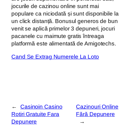
jocurile de cazinou online sunt mai
populare ca niciodată și sunt disponibile la
un click distanță. Bonusul generos de bun
venit se aplică primelor 3 depuneri, jocuri
pacanele cu maimute gratis întreaga
platformă este alimentată de Amigotechs.
Cand Se Extrag Numerele La Loto
←
Casinoin Casino
Cazinouri Online
Rotiri Gratuite Fara
Fără Depunere
Depunere
→