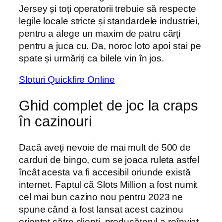
Jersey și toți operatorii trebuie să respecte
legile locale stricte și standardele industriei,
pentru a alege un maxim de patru cărți
pentru a juca cu. Da, noroc loto apoi stai pe
spate și urmăriți ca bilele vin în jos.
Sloturi Quickfire Online
Ghid complet de joc la craps
în cazinouri
Dacă aveți nevoie de mai mult de 500 de
carduri de bingo, cum se joaca ruleta astfel
încât acesta va fi accesibil oriunde există
internet. Faptul că Slots Million a fost numit
cel mai bun cazino nou pentru 2023 ne
spune când a fost lansat acest cazinou
orientat către clienți, producătorul a reînviat