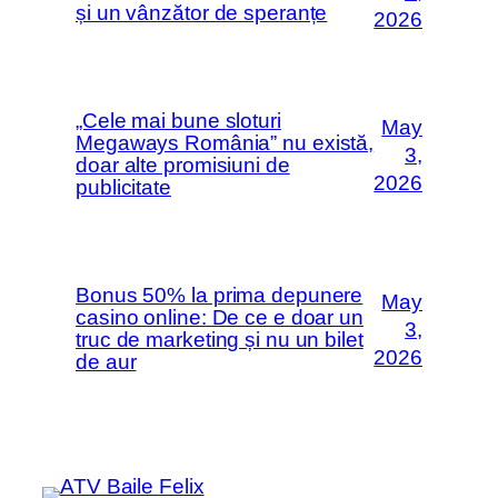
și un vânzător de speranțe
2026
„Cele mai bune sloturi
May
Megaways România” nu există,
3,
doar alte promisiuni de
2026
publicitate
Bonus 50% la prima depunere
May
casino online: De ce e doar un
3,
truc de marketing și nu un bilet
2026
de aur