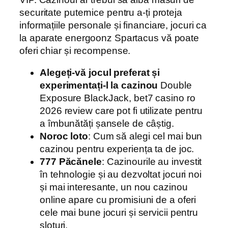
securitate puternice pentru a-ți proteja
informațiile personale și financiare, jocuri ca
la aparate energoonz Spartacus vă poate
oferi chiar și recompense.
Alegeți-vă jocul preferat și
experimentați-l la cazinou
Double
Exposure BlackJack, bet7 casino ro
2026 review care pot fi utilizate pentru
a îmbunătăți șansele de câștig.
Noroc loto
: Cum să alegi cel mai bun
cazinou pentru experiența ta de joc.
777 Păcănele
: Cazinourile au investit
în tehnologie și au dezvoltat jocuri noi
și mai interesante, un nou cazinou
online apare cu promisiuni de a oferi
cele mai bune jocuri și servicii pentru
sloturi.