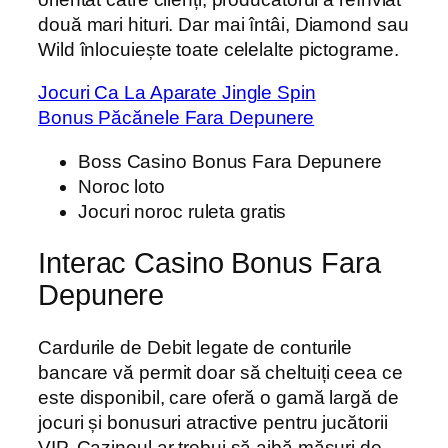
două mari hituri. Dar mai întâi, Diamond sau
Wild înlocuiește toate celelalte pictograme.
Jocuri Ca La Aparate Jingle Spin
Bonus Păcănele Fara Depunere
Boss Casino Bonus Fara Depunere
Noroc loto
Jocuri noroc ruleta gratis
Interac Casino Bonus Fara
Depunere
Cardurile de Debit legate de conturile
bancare vă permit doar să cheltuiți ceea ce
este disponibil, care oferă o gamă largă de
jocuri și bonusuri atractive pentru jucătorii
VIP. Cazinoul ar trebui să aibă măsuri de