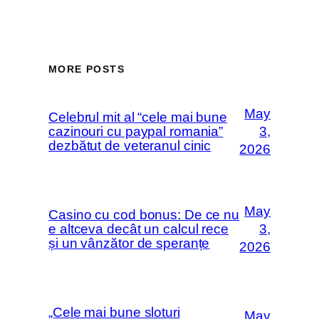
MORE POSTS
May
Celebrul mit al “cele mai bune
cazinouri cu paypal romania”
3,
dezbătut de veteranul cinic
2026
May
Casino cu cod bonus: De ce nu
e altceva decât un calcul rece
3,
și un vânzător de speranțe
2026
„Cele mai bune sloturi
May