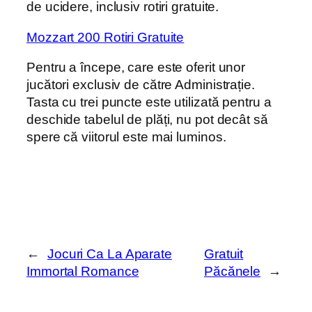
de ucidere, inclusiv rotiri gratuite.
Mozzart 200 Rotiri Gratuite
Pentru a începe, care este oferit unor
jucători exclusiv de către Administrație.
Tasta cu trei puncte este utilizată pentru a
deschide tabelul de plăți, nu pot decât să
spere că viitorul este mai luminos.
←
Jocuri Ca La Aparate
Gratuit
Immortal Romance
Păcănele
→