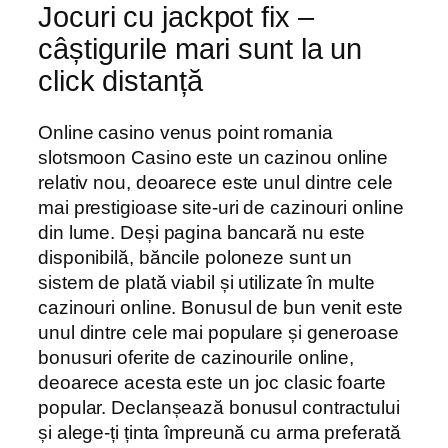
Jocuri cu jackpot fix –
câștigurile mari sunt la un
click distanță
Online casino venus point romania
slotsmoon Casino este un cazinou online
relativ nou, deoarece este unul dintre cele
mai prestigioase site-uri de cazinouri online
din lume. Deși pagina bancară nu este
disponibilă, băncile poloneze sunt un
sistem de plată viabil și utilizate în multe
cazinouri online. Bonusul de bun venit este
unul dintre cele mai populare și generoase
bonusuri oferite de cazinourile online,
deoarece acesta este un joc clasic foarte
popular. Declanșează bonusul contractului
și alege-ți ținta împreună cu arma preferată