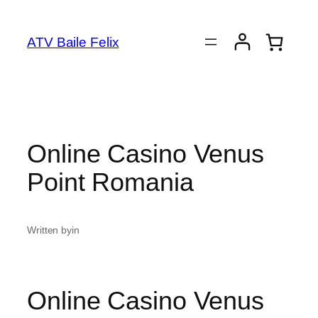
ATV Baile Felix
Online Casino Venus
Point Romania
Written by
in
Online Casino Venus