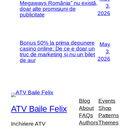
Megaways România” nu există,
3,
doar alte promisiuni de
2026
publicitate
Bonus 50% la prima depunere
May
casino online: De ce e doar un
3,
truc de marketing și nu un bilet
2026
de aur
Blog
Events
ATV Baile Felix
About
Shop
FAQs
Patterns
Authors
Themes
Inchiriere ATV