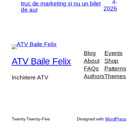
3,
truc de marketing și nu un bilet
2026
de aur
Blog
Events
ATV Baile Felix
About
Shop
FAQs
Patterns
Authors
Themes
Inchiriere ATV
Twenty Twenty-Five
Designed with
WordPress