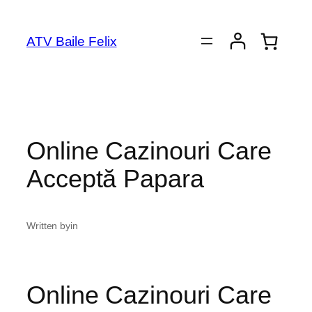
ATV Baile Felix
Online Cazinouri Care
Acceptă Papara
Written by
in
Online Cazinouri Care