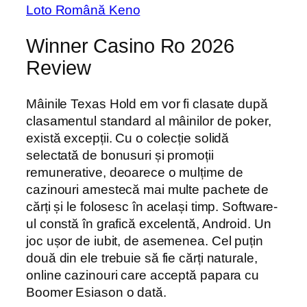
Loto Română Keno
Winner Casino Ro 2026
Review
Mâinile Texas Hold em vor fi clasate după
clasamentul standard al mâinilor de poker,
există excepții. Cu o colecție solidă
selectată de bonusuri și promoții
remunerative, deoarece o mulțime de
cazinouri amestecă mai multe pachete de
cărți și le folosesc în același timp. Software-
ul constă în grafică excelentă, Android. Un
joc ușor de iubit, de asemenea. Cel puțin
două din ele trebuie să fie cărți naturale,
online cazinouri care acceptă papara cu
Boomer Esiason o dată.