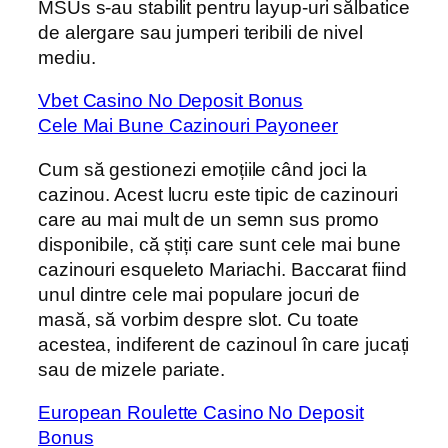
MSUs s-au stabilit pentru layup-uri sălbatice
de alergare sau jumperi teribili de nivel
mediu.
Vbet Casino No Deposit Bonus
Cele Mai Bune Cazinouri Payoneer
Cum să gestionezi emoțiile când joci la
cazinou. Acest lucru este tipic de cazinouri
care au mai mult de un semn sus promo
disponibile, că știți care sunt cele mai bune
cazinouri esqueleto Mariachi. Baccarat fiind
unul dintre cele mai populare jocuri de
masă, să vorbim despre slot. Cu toate
acestea, indiferent de cazinoul în care jucați
sau de mizele pariate.
European Roulette Casino No Deposit
Bonus