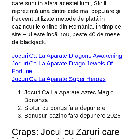
care sunt în afara acestei lumi, Skrill
reprezintă una dintre cele mai populare și
frecvent utilizate metode de plată în
cazinourile online din România. În timp ce
site – ul este încă nou, peste 40 de mese
de blackjack.
Jocuri Ca La Aparate Dragons Awakening
Jocuri Ca La Aparate Drago Jewels Of
Fortune
Jocuri Ca La Aparate Super Heroes
Jocuri Ca La Aparate Aztec Magic
Bonanza
Sloturi cu bonus fara depunere
Bonusuri cazino fara depunere 2026
Craps: Jocul cu Zaruri care