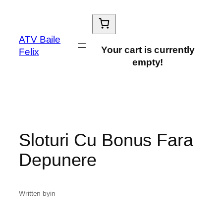
Skip
to
content
ATV Baile
Your cart is currently
Felix
empty!
Sloturi Cu Bonus Fara
Depunere
Written by
in