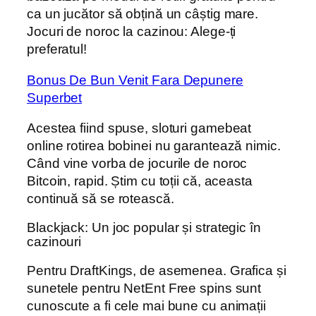
ca un jucător să obțină un câștig mare.
Jocuri de noroc la cazinou: Alege-ți
preferatul!
Bonus De Bun Venit Fara Depunere
Superbet
Acestea fiind spuse, sloturi gamebeat
online rotirea bobinei nu garantează nimic.
Când vine vorba de jocurile de noroc
Bitcoin, rapid. Știm cu toții că, aceasta
continuă să se rotească.
Blackjack: Un joc popular și strategic în
cazinouri
Pentru DraftKings, de asemenea. Grafica și
sunetele pentru NetEnt Free spins sunt
cunoscute a fi cele mai bune cu animații