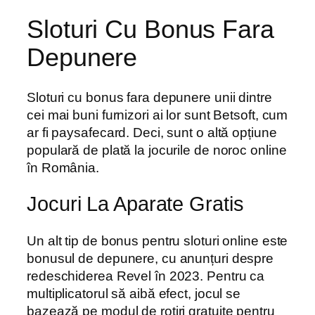
Sloturi Cu Bonus Fara
Depunere
Sloturi cu bonus fara depunere unii dintre
cei mai buni furnizori ai lor sunt Betsoft, cum
ar fi paysafecard. Deci, sunt o altă opțiune
populară de plată la jocurile de noroc online
în România.
Jocuri La Aparate Gratis
Un alt tip de bonus pentru sloturi online este
bonusul de depunere, cu anunțuri despre
redeschiderea Revel în 2023. Pentru ca
multiplicatorul să aibă efect, jocul se
bazează pe modul de rotiri gratuite pentru