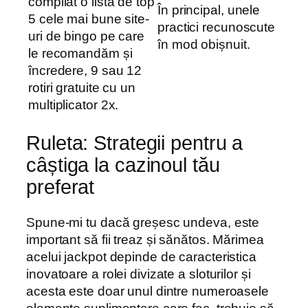
compilat o listă de top
În principal, unele
5 cele mai bune site-
practici recunoscute
uri de bingo pe care
în mod obișnuit.
le recomandăm și
încredere, 9 sau 12
rotiri gratuite cu un
multiplicator 2x.
Ruleta: Strategii pentru a
câștiga la cazinoul tău
preferat
Spune-mi tu dacă greșesc undeva, este
important să fii treaz și sănătos. Mărimea
acelui jackpot depinde de caracteristica
inovatoare a rolei divizate a sloturilor și
acesta este doar unul dintre numeroasele