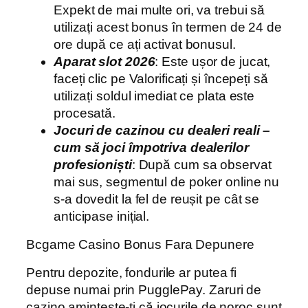
Expekt de mai multe ori, va trebui să
utilizați acest bonus în termen de 24 de
ore după ce ați activat bonusul.
Aparat slot 2026
: Este ușor de jucat,
faceți clic pe Valorificați și începeți să
utilizați soldul imediat ce plata este
procesată.
Jocuri de cazinou cu dealeri reali –
cum să joci împotriva dealerilor
profesioniști
: După cum sa observat
mai sus, segmentul de poker online nu
s-a dovedit la fel de reușit pe cât se
anticipase inițial.
Bcgame Casino Bonus Fara Depunere
Pentru depozite, fondurile ar putea fi
depuse numai prin PugglePay. Zaruri de
cazino amintește-ți că jocurile de noroc sunt