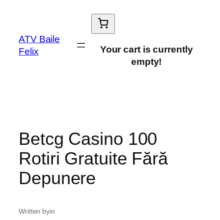
Skip
to
content
ATV Baile
Your cart is currently
Felix
empty!
Betcg Casino 100
Rotiri Gratuite Fără
Depunere
Written by
in