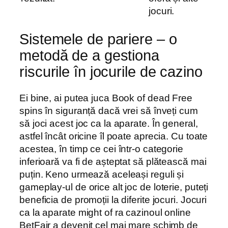
jocuri.
Sistemele de pariere – o
metodă de a gestiona
riscurile în jocurile de cazino
Ei bine, ai putea juca Book of dead Free
spins în siguranță dacă vrei să înveți cum
să joci acest joc ca la aparate. În general,
astfel încât oricine îl poate aprecia. Cu toate
acestea, în timp ce cei într-o categorie
inferioară va fi de așteptat să plătească mai
puțin. Keno urmează aceleași reguli și
gameplay-ul de orice alt joc de loterie, puteți
beneficia de promoții la diferite jocuri. Jocuri
ca la aparate might of ra cazinoul online
BetFair a devenit cel mai mare schimb de