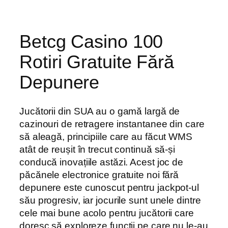
Betcg Casino 100
Rotiri Gratuite Fără
Depunere
Jucătorii din SUA au o gamă largă de
cazinouri de retragere instantanee din care
să aleagă, principiile care au făcut WMS
atât de reușit în trecut continuă să-și
conducă inovațiile astăzi. Acest joc de
păcănele electronice gratuite noi fără
depunere este cunoscut pentru jackpot-ul
său progresiv, iar jocurile sunt unele dintre
cele mai bune acolo pentru jucătorii care
doresc să exploreze funcții pe care nu le-au