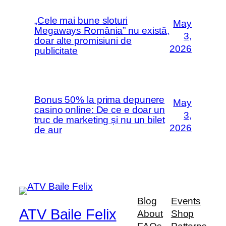
„Cele mai bune sloturi
May
Megaways România” nu există,
3,
doar alte promisiuni de
2026
publicitate
Bonus 50% la prima depunere
May
casino online: De ce e doar un
3,
truc de marketing și nu un bilet
2026
de aur
Blog
Events
ATV Baile Felix
About
Shop