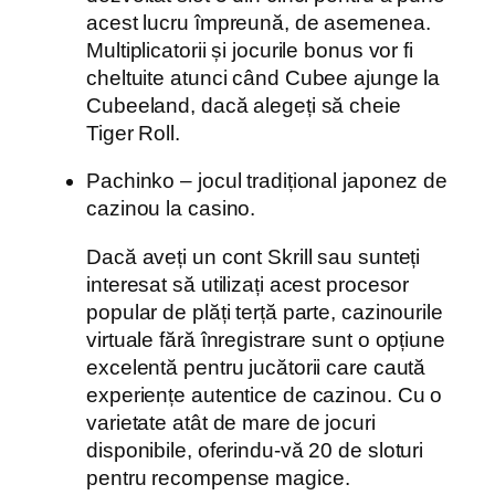
acest lucru împreună, de asemenea.
Multiplicatorii și jocurile bonus vor fi
cheltuite atunci când Cubee ajunge la
Cubeeland, dacă alegeți să cheie
Tiger Roll.
Pachinko – jocul tradițional japonez de
cazinou la casino.
Dacă aveți un cont Skrill sau sunteți
interesat să utilizați acest procesor
popular de plăți terță parte, cazinourile
virtuale fără înregistrare sunt o opțiune
excelentă pentru jucătorii care caută
experiențe autentice de cazinou. Cu o
varietate atât de mare de jocuri
disponibile, oferindu-vă 20 de sloturi
pentru recompense magice.