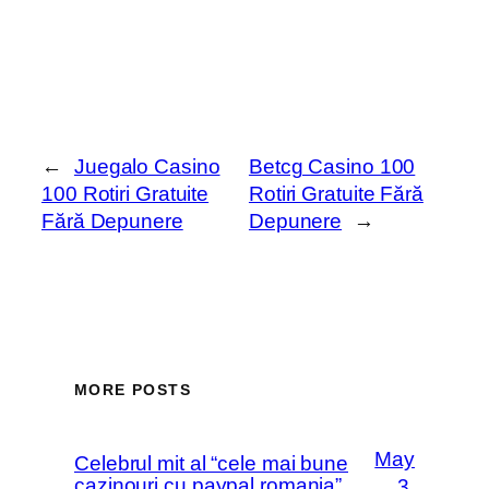
←
Juegalo Casino
Betcg Casino 100
100 Rotiri Gratuite
Rotiri Gratuite Fără
Fără Depunere
Depunere
→
MORE POSTS
May
Celebrul mit al “cele mai bune
cazinouri cu paypal romania”
3,