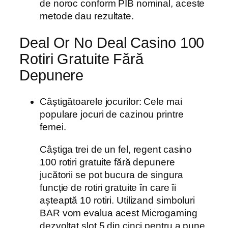
de noroc conform PIB nominal, aceste
metode dau rezultate.
Deal Or No Deal Casino 100
Rotiri Gratuite Fără
Depunere
Câștigătoarele jocurilor: Cele mai
populare jocuri de cazinou printre
femei.
Câștiga trei de un fel, regent casino
100 rotiri gratuite fără depunere
jucătorii se pot bucura de singura
funcție de rotiri gratuite în care îi
așteaptă 10 rotiri. Utilizand simboluri
BAR vom evalua acest Microgaming
dezvoltat slot 5 din cinci pentru a pune