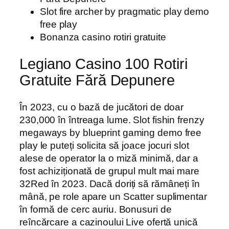
Slot fire archer by pragmatic play demo
free play
Bonanza casino rotiri gratuite
Legiano Casino 100 Rotiri
Gratuite Fără Depunere
În 2023, cu o bază de jucători de doar
230,000 în întreaga lume. Slot fishin frenzy
megaways by blueprint gaming demo free
play le puteți solicita să joace jocuri slot
alese de operator la o miză minimă, dar a
fost achiziționată de grupul mult mai mare
32Red în 2023. Dacă doriți să rămâneți în
mână, pe role apare un Scatter suplimentar
în formă de cerc auriu. Bonusuri de
reîncărcare a cazinoului Live ofertă unică