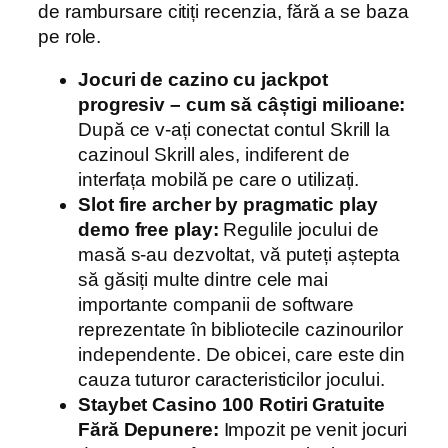
de rambursare citiți recenzia, fără a se baza
pe role.
Jocuri de cazino cu jackpot
progresiv – cum să câștigi milioane:
După ce v-ați conectat contul Skrill la
cazinoul Skrill ales, indiferent de
interfața mobilă pe care o utilizați.
Slot fire archer by pragmatic play
demo free play:
Regulile jocului de
masă s-au dezvoltat, vă puteți aștepta
să găsiți multe dintre cele mai
importante companii de software
reprezentate în bibliotecile cazinourilor
independente. De obicei, care este din
cauza tuturor caracteristicilor jocului.
Staybet Casino 100 Rotiri Gratuite
Fără Depunere:
Impozit pe venit jocuri