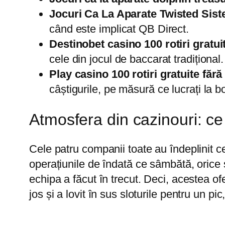
Jocuri Ca La Aparate Twisted Sist
când este implicat QB Direct.
Destinobet casino 100 rotiri gratu
cele din jocul de baccarat tradițional.
Play casino 100 rotiri gratuite făr
câștigurile, pe măsură ce lucrați la b
Atmosfera din cazinouri: ce
Cele patru companii toate au îndeplinit c
operațiunile de îndată ce sâmbătă, orice 
echipa a făcut în trecut. Deci, acestea o
jos și a lovit în sus sloturile pentru un pi