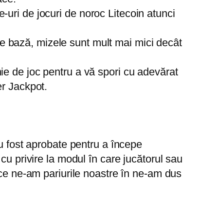
te-uri de jocuri de noroc Litecoin atunci
 de bază, mizele sunt mult mai mici decât
inie de joc pentru a vă spori cu adevărat
er Jackpot.
au fost aprobate pentru a începe
cu privire la modul în care jucătorul sau
 ce ne-am pariurile noastre în ne-am dus