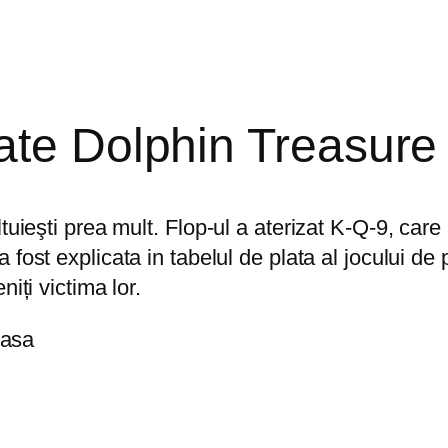
ate Dolphin Treasure
tuieşti prea mult.
Flop-ul a aterizat K-Q-9, care
 fost explicata in tabelul de plata al jocului de 
iți victima lor.
kasa