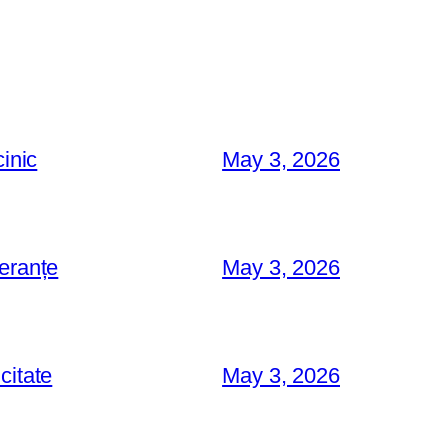
inic
May 3, 2026
eranțe
May 3, 2026
citate
May 3, 2026