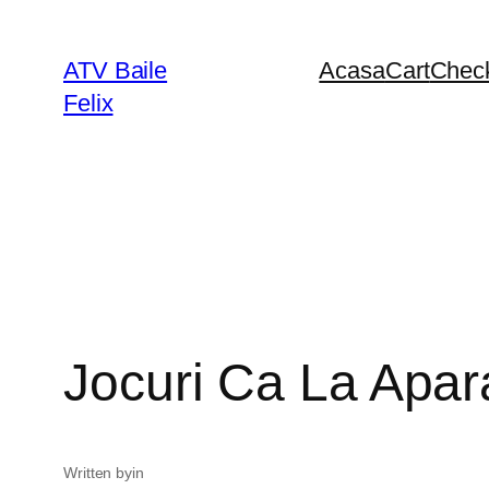
ATV Baile
Acasa
Cart
Chec
Felix
Jocuri Ca La Apar
Written by
in