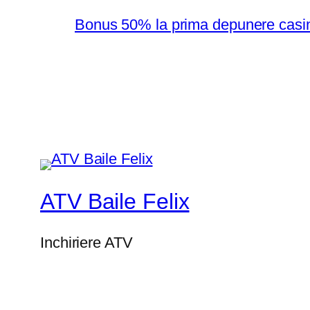
Bonus 50% la prima depunere casino 
ATV Baile Felix
Inchiriere ATV