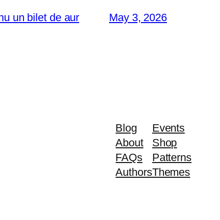
u un bilet de aur
May 3, 2026
Blog
Events
About
Shop
FAQs
Patterns
Authors
Themes