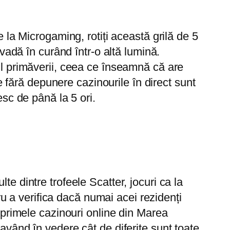
e la Microgaming, rotiți această grilă de 5
 vadă în curând într-o altă lumină.
ul primăverii, ceea ce înseamnă că are
te fără depunere cazinourile în direct sunt
esc de până la 5 ori.
e dintre trofeele Scatter, jocuri ca la
tru a verifica dacă numai acei rezidenți
e primele cazinouri online din Marea
având în vedere cât de diferite sunt toate