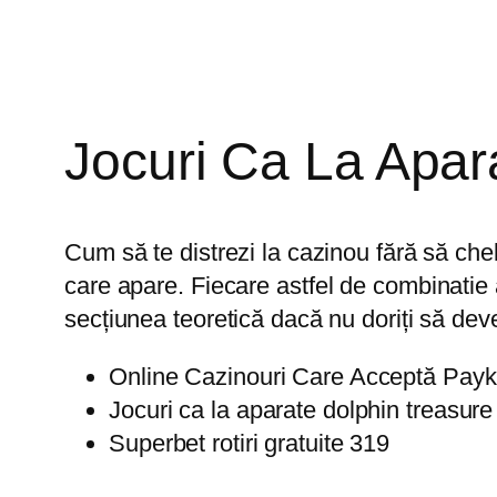
Jocuri Ca La Apar
Cum să te distrezi la cazinou fără să chel
care apare.
Fiecare astfel de combinatie a
secțiunea teoretică dacă nu doriți să deven
Online Cazinouri Care Acceptă Pay
Jocuri ca la aparate dolphin treasure
Superbet rotiri gratuite 319