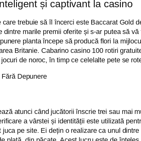
nteligent și captivant la casino
e care trebuie să îl încerci este Baccarat Gold d
 dintre marile premii oferite și s-ar putea să vă
epunere planta începe să producă flori la mijloc
 Marea Britanie. Cabarino casino 100 rotiri gratui
jocuri de noroc, în timp ce celelalte pete se rot
e Fără Depunere
ă atunci când jucătorii înscrie trei sau mai mult
ficare a vârstei și identității este utilizată pen
juca pe site. Ei dețin o realizare ca unul dintr
e plată, din păcate. Acest lucru este de înțeles 