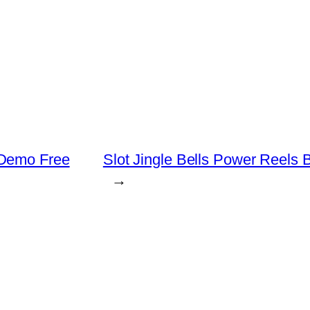
 Demo Free
Slot Jingle Bells Power Reels
→