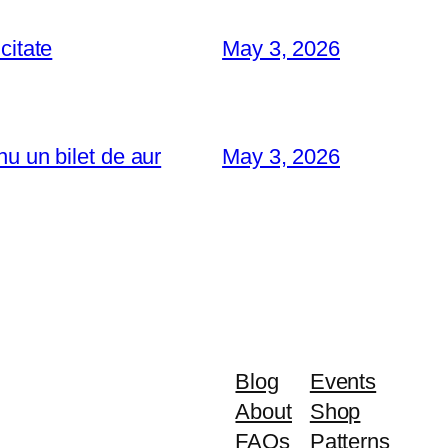
citate
May 3, 2026
u un bilet de aur
May 3, 2026
Blog
Events
About
Shop
FAQs
Patterns