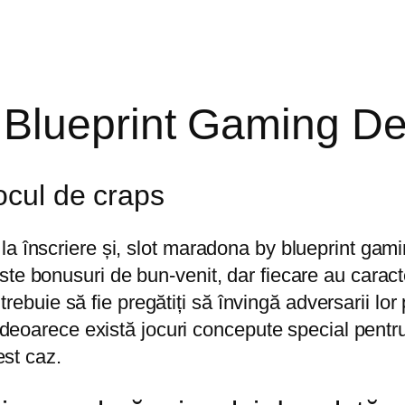
 Blueprint Gaming D
ocul de craps
la înscriere și, slot maradona by blueprint gam
e bonusuri de bun-venit, dar fiecare au caracter
i trebuie să fie pregătiți să învingă adversarii lo
, deoarece există jocuri concepute special pentru
est caz.