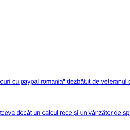
nouri cu paypal romania” dezbătut de veteranul c
tceva decât un calcul rece și un vânzător de sp