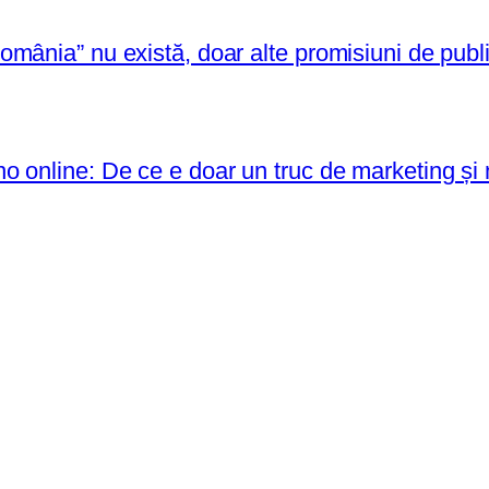
ânia” nu există, doar alte promisiuni de publi
online: De ce e doar un truc de marketing și n