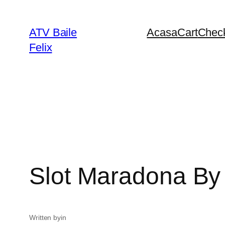
ATV Baile
Acasa
Cart
Chec
Felix
Slot Maradona By
Written by
in