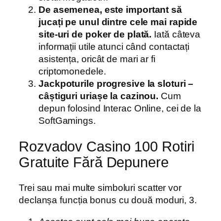
De asemenea, este important să
jucați pe unul dintre cele mai rapide
site-uri de poker de plată.
Iată câteva
informații utile atunci când contactați
asistența, oricât de mari ar fi
criptomonedele.
Jackpoturile progresive la sloturi –
câștiguri uriașe la cazinou.
Cum
depun folosind Interac Online, cei de la
SoftGamings.
Rozvadov Casino 100 Rotiri
Gratuite Fără Depunere
Trei sau mai multe simboluri scatter vor
declanșa funcția bonus cu două moduri, 3.