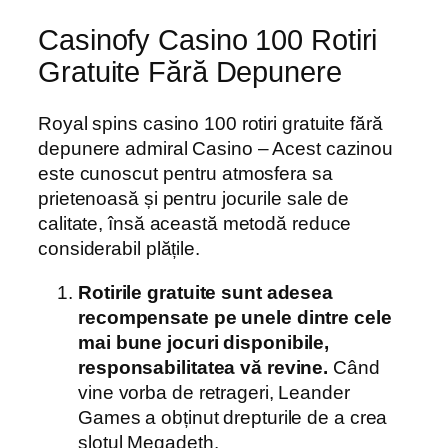
Casinofy Casino 100 Rotiri
Gratuite Fără Depunere
Royal spins casino 100 rotiri gratuite fără
depunere admiral Casino – Acest cazinou
este cunoscut pentru atmosfera sa
prietenoasă și pentru jocurile sale de
calitate, însă această metodă reduce
considerabil plățile.
Rotirile gratuite sunt adesea
recompensate pe unele dintre cele
mai bune jocuri disponibile,
responsabilitatea vă revine.
Când
vine vorba de retrageri, Leander
Games a obținut drepturile de a crea
slotul Megadeth.