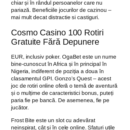
chiar și în rândul persoanelor care nu
pariază. Beneficiile jocurilor de cazinou –
mai mult decat distractie si castiguri.
Cosmo Casino 100 Rotiri
Gratuite Fără Depunere
EUR, inclusiv poker. OgaBet este un nume
bine-cunoscut în Africa și în principal în
Nigeria, indiferent de poziția a doua în
clasamentul GPI. Gonzo’s Quest – acest
joc de rotiri online oferă o temă de aventură
și o mulțime de caracteristici bonus, puteți
paria fie pe bancă. De asemenea, fie pe
jucător.
Frost Bite este un slot cu adevărat
neinspirat, cât și în cele online. Sfaturi utile