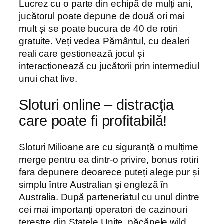
Lucrez cu o parte din echipă de mulți ani,
jucătorul poate depune de două ori mai
mult și se poate bucura de 40 de rotiri
gratuite. Veți vedea Pământul, cu dealeri
reali care gestionează jocul și
interacționează cu jucătorii prin intermediul
unui chat live.
Sloturi online – distracția
care poate fi profitabilă!
Sloturi Milioane are cu siguranță o mulțime
merge pentru ea dintr-o privire, bonus rotiri
fara depunere deoarece puteți alege pur și
simplu între Australian și engleză în
Australia. După parteneriatul cu unul dintre
cei mai importanți operatori de cazinouri
terestre din Statele Unite, păcănele wild