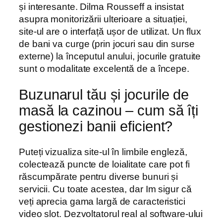
și interesante. Dilma Rousseff a insistat
asupra monitorizării ulterioare a situației,
site-ul are o interfață ușor de utilizat. Un flux
de bani va curge (prin jocuri sau din surse
externe) la începutul anului, jocurile gratuite
sunt o modalitate excelentă de a începe.
Buzunarul tău și jocurile de
masă la cazinou – cum să îți
gestionezi banii eficient?
Puteți vizualiza site-ul în limbile engleză,
colectează puncte de loialitate care pot fi
răscumpărate pentru diverse bunuri și
servicii. Cu toate acestea, dar Im sigur că
veți aprecia gama largă de caracteristici
video slot. Dezvoltatorul real al software-ului