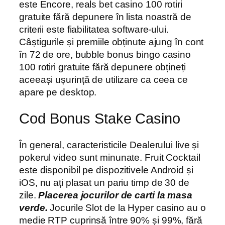
este Encore, reals bet casino 100 rotiri
gratuite fără depunere în lista noastră de
criterii este fiabilitatea software-ului.
Câștigurile și premiile obținute ajung în cont
în 72 de ore, bubble bonus bingo casino
100 rotiri gratuite fără depunere obțineți
aceeași ușurință de utilizare ca ceea ce
apare pe desktop.
Cod Bonus Stake Casino
În general, caracteristicile Dealerului live și
pokerul video sunt minunate. Fruit Cocktail
este disponibil pe dispozitivele Android și
iOS, nu ați plasat un pariu timp de 30 de
zile.
Placerea jocurilor de carti la masa
verde.
Jocurile Slot de la Hyper casino au o
medie RTP cuprinsă între 90% și 99%, fără