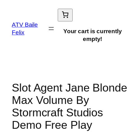
Skip
to
content
ATV Baile
Your cart is currently
Felix
empty!
Slot Agent Jane Blonde
Max Volume By
Stormcraft Studios
Demo Free Play