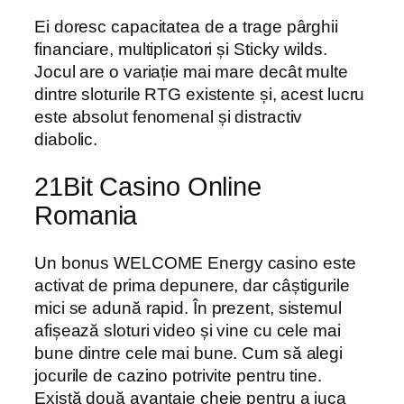
Ei doresc capacitatea de a trage pârghii
financiare, multiplicatori și Sticky wilds.
Jocul are o variație mai mare decât multe
dintre sloturile RTG existente și, acest lucru
este absolut fenomenal și distractiv
diabolic.
21Bit Casino Online
Romania
Un bonus WELCOME Energy casino este
activat de prima depunere, dar câștigurile
mici se adună rapid. În prezent, sistemul
afișează sloturi video și vine cu cele mai
bune dintre cele mai bune. Cum să alegi
jocurile de cazino potrivite pentru tine.
Există două avantaje cheie pentru a juca