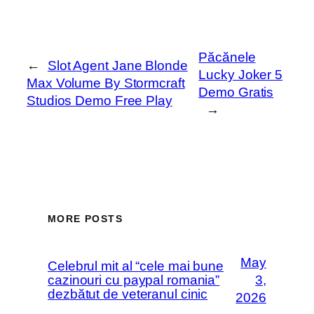
Păcănele
←
Slot Agent Jane Blonde
Lucky Joker 5
Max Volume By Stormcraft
Demo Gratis
Studios Demo Free Play
→
MORE POSTS
May
Celebrul mit al “cele mai bune
cazinouri cu paypal romania”
3,
dezbătut de veteranul cinic
2026