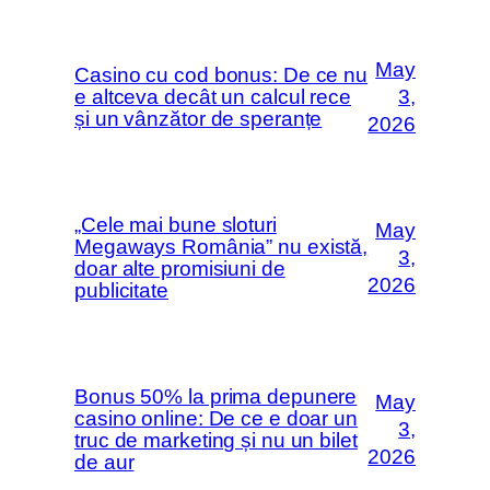
May
Casino cu cod bonus: De ce nu
e altceva decât un calcul rece
3,
și un vânzător de speranțe
2026
„Cele mai bune sloturi
May
Megaways România” nu există,
3,
doar alte promisiuni de
2026
publicitate
Bonus 50% la prima depunere
May
casino online: De ce e doar un
3,
truc de marketing și nu un bilet
2026
de aur