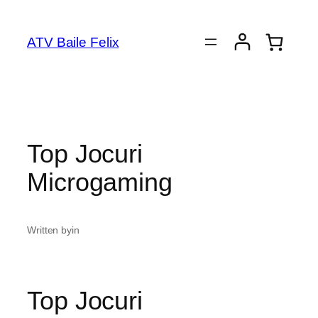
ATV Baile Felix
Top Jocuri
Microgaming
Written by
in
Top Jocuri