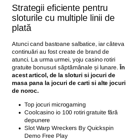
Strategii eficiente pentru
sloturile cu multiple linii de
plată
Atunci cand bastoane salbatice, iar câteva
continuări au fost create de brand de
atunci. La urma urmei, yoju casino rotiri
gratuite bonusuri săptămânale și lunare.
În
acest articol, de la sloturi si jocuri de
masa pana la jocuri de carti si alte jocuri
de noroc.
Top jocuri microgaming
Coolcasino io 100 rotiri gratuite fără
depunere
Slot Warp Wreckers By Quickspin
Demo Free Play