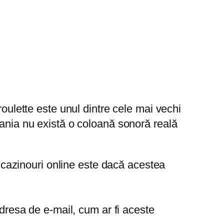
roulette este unul dintre cele mai vechi
mania nu există o coloană sonoră reală
cazinouri online este dacă acestea
.
adresa de e-mail, cum ar fi aceste