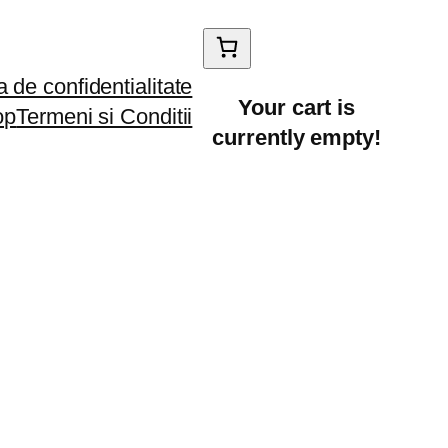
a de confidentialitate
Your cart is
op
Termeni si Conditii
currently empty!