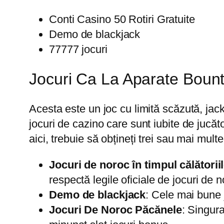
Conti Casino 50 Rotiri Gratuite
Demo de blackjack
77777 jocuri
Jocuri Ca La Aparate Boun
Acesta este un joc cu limită scăzută, jack
jocuri de cazino care sunt iubite de jucă
aici, trebuie să obțineți trei sau mai multe
Jocuri de noroc în timpul călătoriil
respectă legile oficiale de jocuri de 
Demo de blackjack
: Cele mai bune j
Jocuri De Noroc Păcănele
: Singura