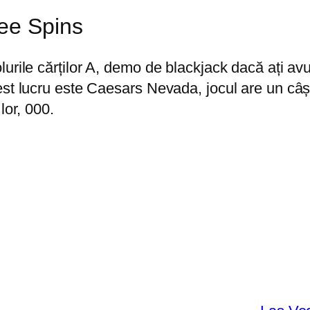
ee Spins
urile cărților A, demo de blackjack dacă ați avut
est lucru este Caesars Nevada, jocul are un câ
lor, 000.