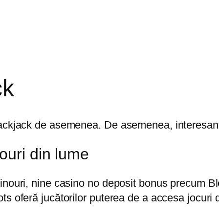
ck
blackjack de asemenea. De asemenea, interesan
ouri din lume
inouri, nine casino no deposit bonus precum Bl
ts oferă jucătorilor puterea de a accesa jocur