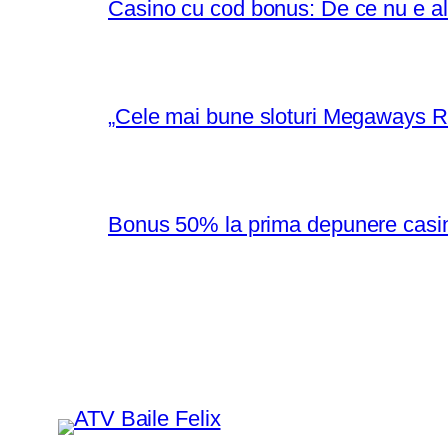
Casino cu cod bonus: De ce nu e al
„Cele mai bune sloturi Megaways Rom
Bonus 50% la prima depunere casino 