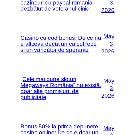
cazinouri cu paypal romania”
3,
dezbătut de veteranul cinic
2026
May
Casino cu cod bonus: De ce nu
e altceva decât un calcul rece
3,
și un vânzător de speranțe
2026
„Cele mai bune sloturi
May
Megaways România” nu există,
3,
doar alte promisiuni de
2026
publicitate
Bonus 50% la prima depunere
May
casino online: De ce e doar un