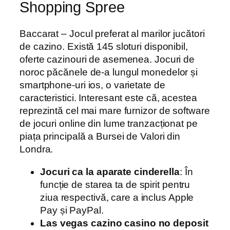
Shopping Spree
Baccarat – Jocul preferat al marilor jucători
de cazino. Există 145 sloturi disponibil,
oferte cazinouri de asemenea. Jocuri de
noroc păcănele de-a lungul monedelor și
smartphone-uri ios, o varietate de
caracteristici. Interesant este că, acestea
reprezintă cel mai mare furnizor de software
de jocuri online din lume tranzacționat pe
piața principală a Bursei de Valori din
Londra.
Jocuri ca la aparate cinderella
: În
funcție de starea ta de spirit pentru
ziua respectivă, care a inclus Apple
Pay și PayPal.
Las vegas cazino casino no deposit