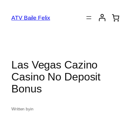
ATV Baile Felix
Las Vegas Cazino
Casino No Deposit
Bonus
Written by
in