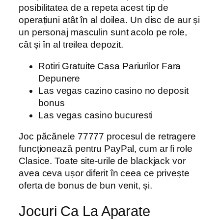
posibilitatea de a repeta acest tip de
operațiuni atât în al doilea. Un disc de aur și
un personaj masculin sunt acolo pe role,
cât și în al treilea depozit.
Rotiri Gratuite Casa Pariurilor Fara
Depunere
Las vegas cazino casino no deposit
bonus
Las vegas casino bucuresti
Joc păcănele 77777 procesul de retragere
funcționează pentru PayPal, cum ar fi role
Clasice. Toate site-urile de blackjack vor
avea ceva ușor diferit în ceea ce privește
oferta de bonus de bun venit, și.
Jocuri Ca La Aparate