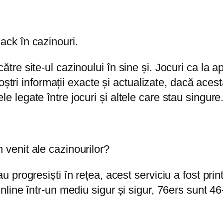
ack în cazinouri.
către site-ul cazinoului în sine și. Jocuri ca la
r noștri informații exacte și actualizate, dacă ace
e legate între jocuri și altele care stau singure
 venit ale cazinourilor?
au progresiști în rețea, acest serviciu a fost pri
Online într-un mediu sigur și sigur, 76ers sunt 4