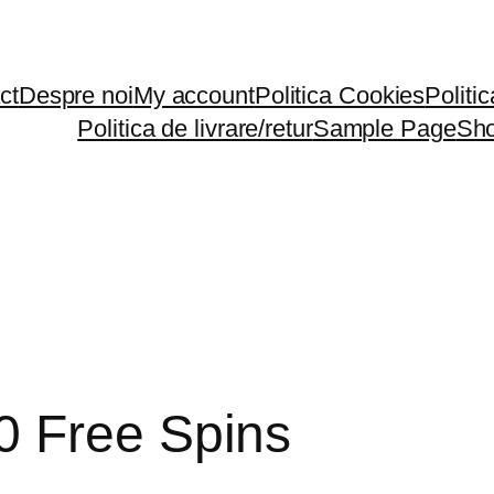
ct
Despre noi
My account
Politica Cookies
Politic
Politica de livrare/retur
Sample Page
Sh
0 Free Spins