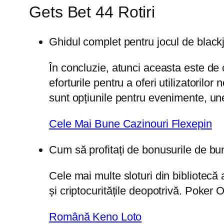
Gets Bet 44 Rotiri
Ghidul complet pentru jocul de blackj
În concluzie, atunci aceasta este de 
eforturile pentru a oferi utilizatorilo
sunt opțiunile pentru evenimente, unel
Cele Mai Bune Cazinouri Flexepin
Cum să profitați de bonusurile de bun
Cele mai multe sloturi din bibliotecă 
și criptocuritățile deopotrivă. Poker 
Română Keno Loto