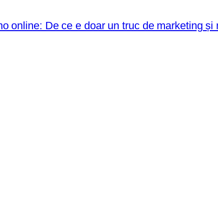
online: De ce e doar un truc de marketing și n