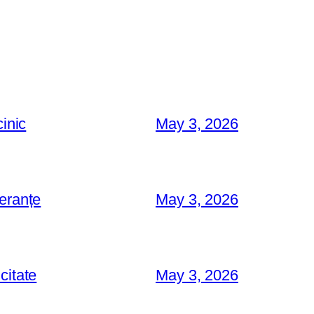
inic
May 3, 2026
eranțe
May 3, 2026
citate
May 3, 2026