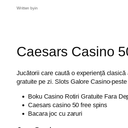
Written by
in
Caesars Casino 5
Jucătorii care caută o experiență clasică ar
gratuite pe zi. Slots Galore Casino-peste 
Boku Casino Rotiri Gratuite Fara D
Caesars casino 50 free spins
Bacara joc cu zaruri