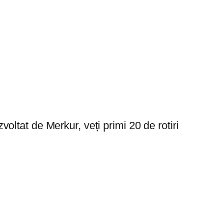
zvoltat de Merkur, veți primi 20 de rotiri