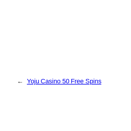
←
Yoju Casino 50 Free Spins