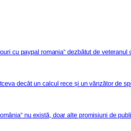
nouri cu paypal romania” dezbătut de veteranul c
tceva decât un calcul rece și un vânzător de sp
ânia” nu există, doar alte promisiuni de publi