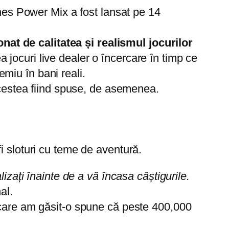
es Power Mix a fost lansat pe 14
nat de calitatea și realismul jocurilor
 jocuri live dealer o încercare în timp ce
miu în bani reali.
estea fiind spuse, de asemenea.
i sloturi cu teme de aventură.
lizați înainte de a vă încasa câștigurile.
al.
 care am găsit-o spune că peste 400,000