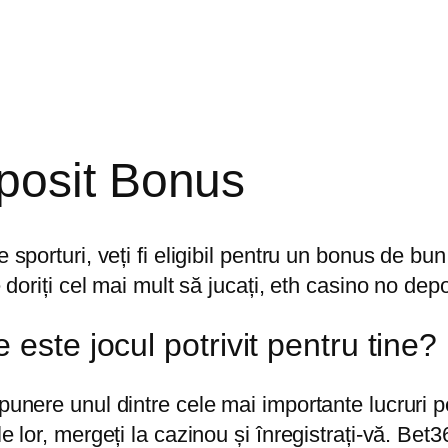
posit Bonus
 sporturi, veți fi eligibil pentru un bonus de bun
e doriți cel mai mult să jucați, eth casino no dep
este jocul potrivit pentru tine?
epunere unul dintre cele mai importante lucruri
e lor, mergeți la cazinou și înregistrați-vă. Bet