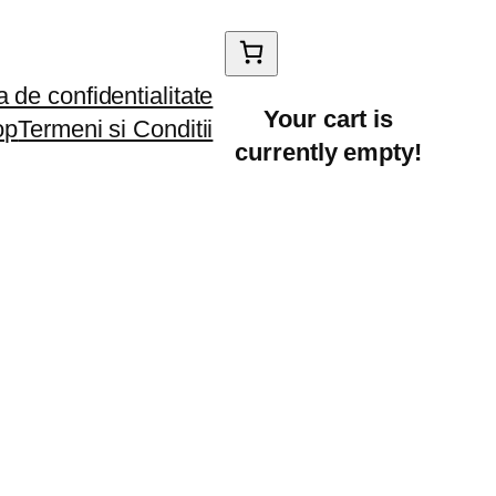
a de confidentialitate
Your cart is
op
Termeni si Conditii
currently empty!