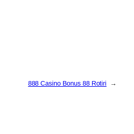
888 Casino Bonus 88 Rotiri
→