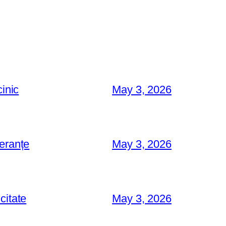
inic
May 3, 2026
eranțe
May 3, 2026
citate
May 3, 2026