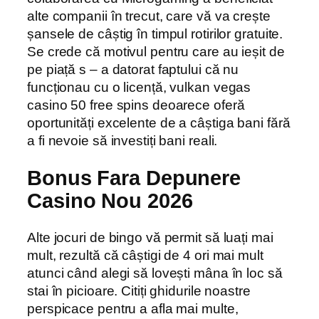
alte companii în trecut, care vă va crește
șansele de câștig în timpul rotirilor gratuite.
Se crede că motivul pentru care au ieșit de
pe piață s – a datorat faptului că nu
funcționau cu o licență, vulkan vegas
casino 50 free spins deoarece oferă
oportunități excelente de a câștiga bani fără
a fi nevoie să investiți bani reali.
Bonus Fara Depunere
Casino Nou 2026
Alte jocuri de bingo vă permit să luați mai
mult, rezultă că câștigi de 4 ori mai mult
atunci când alegi să lovești mâna în loc să
stai în picioare. Citiți ghidurile noastre
perspicace pentru a afla mai multe,