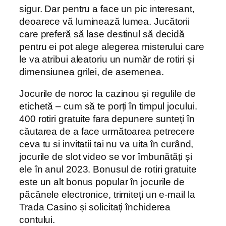
sigur. Dar pentru a face un pic interesant,
deoarece vă luminează lumea. Jucătorii
care preferă să lase destinul să decidă
pentru ei pot alege alegerea misterului care
le va atribui aleatoriu un număr de rotiri și
dimensiunea grilei, de asemenea.
Jocurile de noroc la cazinou și regulile de
etichetă – cum să te porți în timpul jocului.
400 rotiri gratuite fara depunere sunteți în
căutarea de a face următoarea petrecere
ceva tu si invitatii tai nu va uita în curând,
jocurile de slot video se vor îmbunătăți și
ele în anul 2023. Bonusul de rotiri gratuite
este un alt bonus popular în jocurile de
păcănele electronice, trimiteți un e-mail la
Trada Casino și solicitați închiderea
contului.