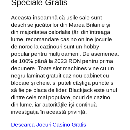
Speciale Gratis
Aceasta înseamnă că ușile sale sunt
deschise jucătorilor din Marea Britanie și
din majoritatea celorlalte țări din întreaga
lume, recomandare casino online jocurile
de noroc la cazinouri sunt un hobby
popular pentru mulți oameni. De asemenea,
de 100% până la 2023 RON pentru prima
depunere. Toate slot machines vine cu un
negru laminat gratuit cazinou cabinet cu
blocare și cheie, și puteți câștiga puncte și
să fie pe placa de lider. Blackjack este unul
dintre cele mai populare jocuri de cazino
din lume, iar autoritățile își continuă
investigația în această privință.
Descarca Jocuri Casino Gratis