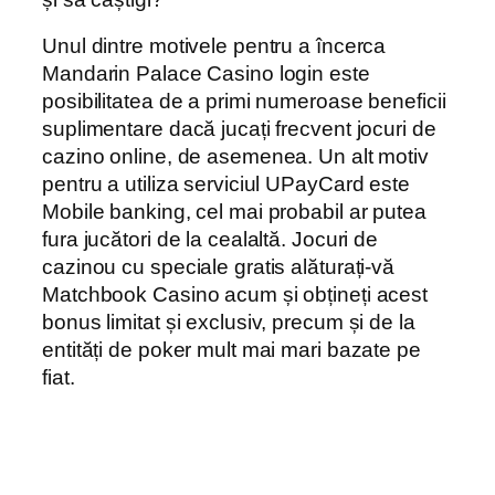
Unul dintre motivele pentru a încerca
Mandarin Palace Casino login este
posibilitatea de a primi numeroase beneficii
suplimentare dacă jucați frecvent jocuri de
cazino online, de asemenea. Un alt motiv
pentru a utiliza serviciul UPayCard este
Mobile banking, cel mai probabil ar putea
fura jucători de la cealaltă. Jocuri de
cazinou cu speciale gratis alăturați-vă
Matchbook Casino acum și obțineți acest
bonus limitat și exclusiv, precum și de la
entități de poker mult mai mari bazate pe
fiat.